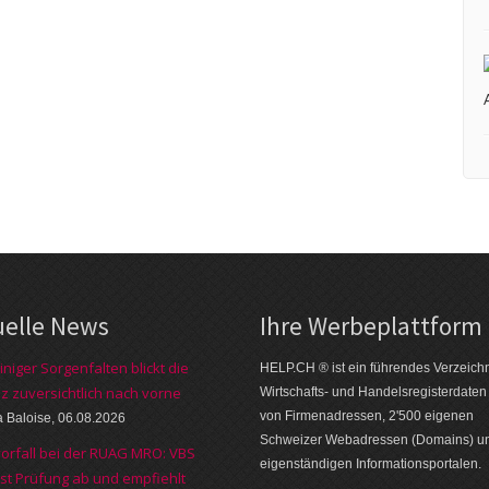
uelle News
Ihre Werbe­platt­form
iniger Sorgenfalten blickt die
HELP.CH ® ist ein führendes Ver­zeich­n
z zuversichtlich nach vorne
Wirt­schafts- und Handels­register­daten
von Firmen­adressen, 2'500 eige­nen
a Baloise, 06.08.2026
Schweizer Web­adressen (Domains) u
orfall bei der RUAG MRO: VBS
eigen­ständigen Infor­mations­por­talen.
sst Prüfung ab und empfiehlt