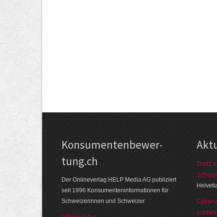
Kon­su­menten­be­wer­
Akt
tung.ch
Trotz e
Schwei
Der Online­verlag HELP Media AG publi­ziert
Helveti
seit 1996 Kon­su­menten­infor­mationen für
Cyberv
Schwei­zerinnen und Schweizer.
schlie
offene Jobs