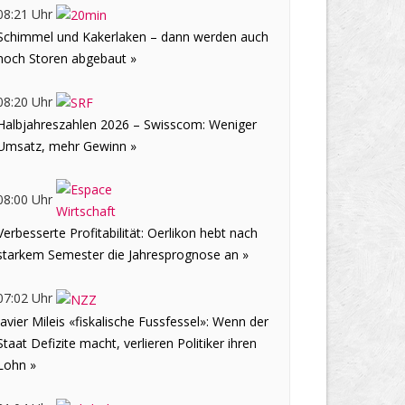
08:21 Uhr
Schimmel und Kakerlaken – dann werden auch
noch Storen abgebaut »
08:20 Uhr
Halbjahreszahlen 2026 – Swisscom: Weniger
Umsatz, mehr Gewinn »
08:00 Uhr
Verbesserte Profitabilität: Oerlikon hebt nach
starkem Semester die Jahresprognose an »
07:02 Uhr
Javier Mileis «fiskalische Fussfessel»: Wenn der
Staat Defizite macht, verlieren Politiker ihren
Lohn »