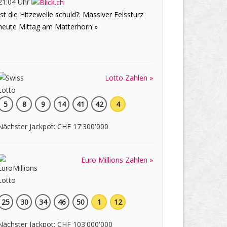
21:04 Uhr
Ist die Hitzewelle schuld?: Massiver Felssturz
heute Mittag am Matterhorn »
Lotto Zahlen »
5
8
9
14
41
42
4
Nächster Jackpot: CHF 17'300'000
Euro Millions Zahlen »
25
30
34
46
50
1
12
Nächster Jackpot: CHF 103'000'000