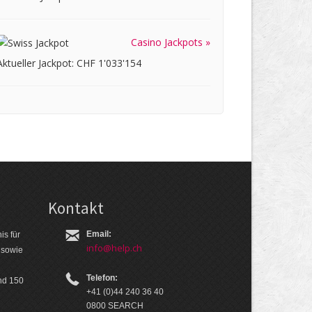
Casino Jackpots »
Aktueller Jackpot: CHF 1'033'154
Kontakt
Email:
is für
info@help.ch
 so­wie
Telefon:
nd 150
+41 (0)44 240 36 40
0800 SEARCH