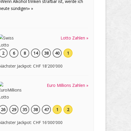
«Wenn Alkohol trinken strafbar ist, werde ich
heute sündigen» »
Lotto Zahlen »
2
6
8
14
38
40
1
Nächster Jackpot: CHF 18'200'000
Euro Millions Zahlen »
26
29
35
38
47
1
2
Nächster Jackpot: CHF 16'000'000