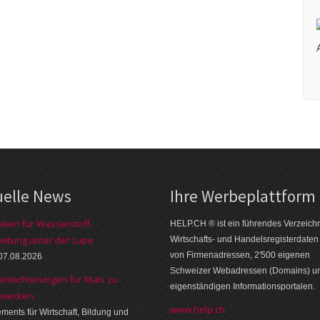
uelle News
Ihre Werbe­platt­form
alien für Wasserstoff-
HELP.CH ® ist ein führendes Ver­zeich­n
eitung unter der Lupe
Wirt­schafts- und Handels­register­daten
von Firmen­adressen, 2'500 eige­nen
07.08.2026
Schweizer Web­adressen (Domains) u
erleichterungen für Mais zu
eigen­ständigen Infor­mations­por­talen.
zwecken
www.help.ch
ments für Wirtschaft, Bildung und