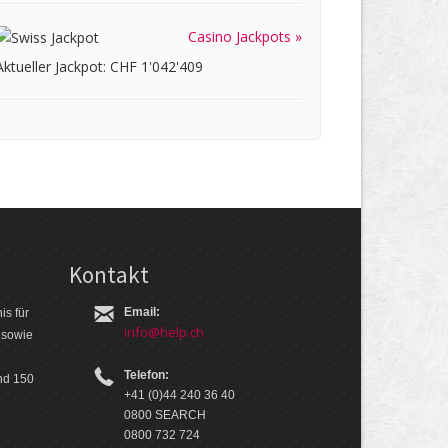
Casino Jackpots »
Aktueller Jackpot: CHF 1'042'409
Kontakt
Email:
is für
info@help.ch
 so­wie
Telefon:
nd 150
+41 (0)44 240 36 40
0800 SEARCH
0800 732 724