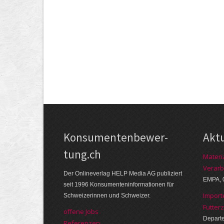
Kon­su­menten­be­wer­
Akt
tung.ch
Materi
Verarb
Der Online­verlag HELP Media AG publi­ziert
EMPA, 
seit 1996 Kon­su­menten­infor­mationen für
Import
Schwei­zerinnen und Schweizer.
Futter
offene Jobs
Departe
Referenzen