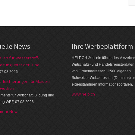
uelle News
Ihre Werbe­platt­form
alien für Wasserstoff-
HELP.CH ® ist ein führendes Ver­zeich­n
eitung unter der Lupe
Wirt­schafts- und Handels­register­daten
von Firmen­adressen, 2'500 eige­nen
07.08.2026
Schweizer Web­adressen (Domains) u
erleichterungen für Mais zu
eigen­ständigen Infor­mations­por­talen.
zwecken
www.help.ch
ments für Wirtschaft, Bildung und
ung WBF, 07.08.2026
 mehr News