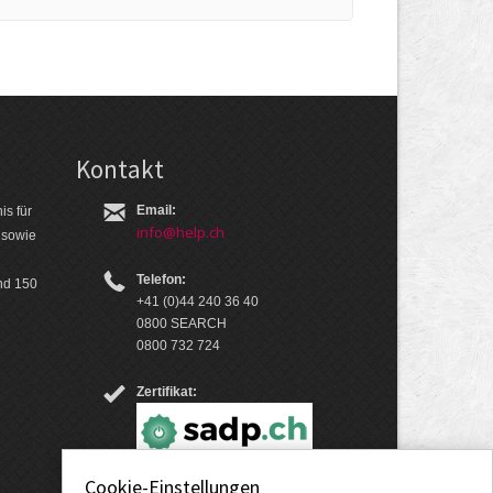
Kontakt
Email:
is für
info@help.ch
 so­wie
Telefon:
nd 150
+41 (0)44 240 36 40
0800 SEARCH
0800 732 724
Zertifikat:
Cookie-Einstellungen