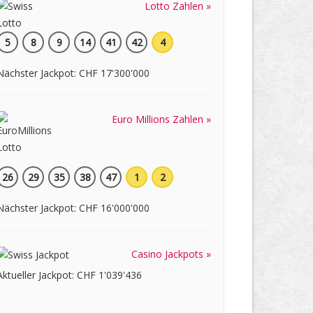
Lotto Zahlen »
5
8
9
14
41
42
4
Nächster Jackpot: CHF 17'300'000
Euro Millions Zahlen »
26
29
35
38
47
1
2
Nächster Jackpot: CHF 16'000'000
Casino Jackpots »
Aktueller Jackpot: CHF 1'039'436