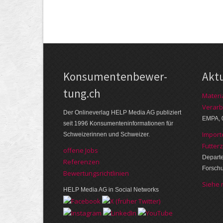
Kon­su­menten­be­wer­
Akt
tung.ch
Materi
Verarb
Der Online­verlag HELP Media AG publi­ziert
EMPA, 
seit 1996 Kon­su­menten­infor­mationen für
Import
Schwei­zerinnen und Schweizer.
Futter
offene Jobs
Departe
Referenzen
Forsch
Bewer­tungs­richt­linien
Siehe
HELP Media AG in Social Networks