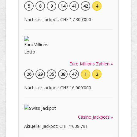
5
8
9
14
41
42
4
Nächster Jackpot: CHF 17'300'000
Euro Millions Zahlen »
26
29
35
38
47
1
2
Nächster Jackpot: CHF 16'000'000
Casino Jackpots »
Aktueller Jackpot: CHF 1'038'791