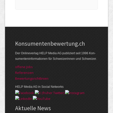
Kon­su­menten­be­wer­tung.ch
Der Online­verlag HELP Media AG publi­ziert seit 1996 Kon­
su­menten­infor­mationen für Schwei­zerinnen und Schweizer.
offene Jobs
Referenzen
Bewer­tungs­richt­linien
HELP Media AG in Social Networks
Aktuelle News