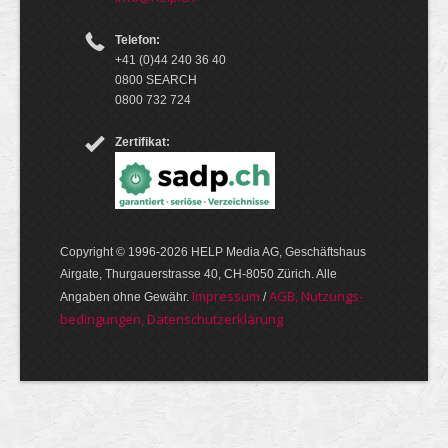
Telefon:
+41 (0)44 240 36 40
0800 SEARCH
0800 732 724
Zertifikat:
Copyright © 1996-2026 HELP Media AG, Geschäftshaus
Airgate, Thurgauer­strasse 40, CH-8050 Zürich. Alle
Im­pres­sum
AGB, Nut­zungs­
Angaben ohne Gewähr.
/
bedin­gungen, Daten­schutz­er­klärung