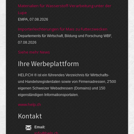
Materialien für Wasserstoff-Verarbeitung unter der
Lupe
EMPA, 07.08.2026
Importerleichterungen für Mais zu Futterzwecken
Departements für Wirtschaft, Bildung und Forschung WBF,
07.08.2026
Siehe mehr News
Ihre Werbe­platt­form
HELP.CH ® ist ein führendes Ver­zeich­nis für Wirt­schafts-
und Handels­register­daten so­wie von Firmen­adressen, 2'500
eige­nen Schweizer Web­adressen (Domains) und 150
eigen­ständigen Infor­mations­por­talen.
www.help.ch
Kontakt
Email:
info@help.ch