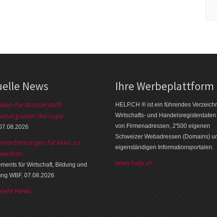
uelle News
Ihre Werbe­platt­form
alien für Wasserstoff-
HELP.CH ® ist ein führendes Ver­zeich­n
eitung unter der Lupe
Wirt­schafts- und Handels­register­daten
von Firmen­adressen, 2'500 eige­nen
07.08.2026
Schweizer Web­adressen (Domains) u
erleichterungen für Mais zu
eigen­ständigen Infor­mations­por­talen.
zwecken
www.help.ch
ments für Wirtschaft, Bildung und
ung WBF, 07.08.2026
 mehr News