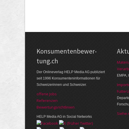
Kon­su­menten­be­wer­
Akt
tung.ch
Materi
Verarb
Der Online­verlag HELP Media AG publi­ziert
EMPA, 
seit 1996 Kon­su­menten­infor­mationen für
Import
Schwei­zerinnen und Schweizer.
Futter
offene Jobs
Departe
Referenzen
Forsch
Bewer­tungs­richt­linien
Siehe
HELP Media AG in Social Networks