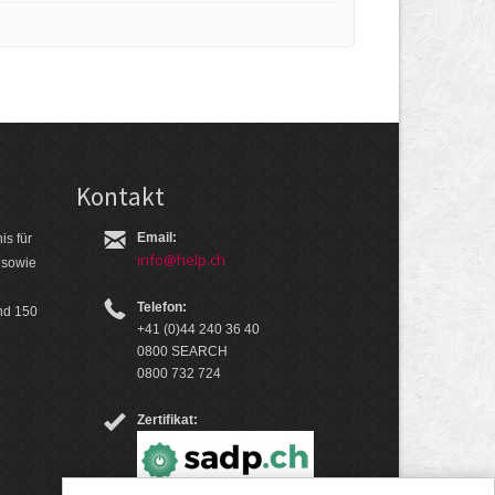
Kontakt
Email:
is für
info@help.ch
 so­wie
Telefon:
nd 150
+41 (0)44 240 36 40
0800 SEARCH
0800 732 724
Zertifikat: