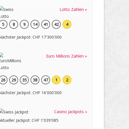
Lotto Zahlen »
5
8
9
14
41
42
4
Nächster Jackpot: CHF 17'300'000
Euro Millions Zahlen »
26
29
35
38
47
1
2
Nächster Jackpot: CHF 16'000'000
Casino Jackpots »
Aktueller Jackpot: CHF 1'039'085