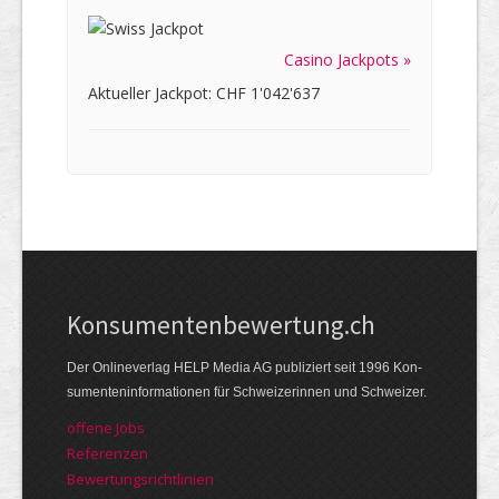
Casino Jackpots »
Aktueller Jackpot: CHF 1'042'637
Kon­su­menten­be­wer­tung.ch
Der Online­verlag HELP Media AG publi­ziert seit 1996 Kon­
su­menten­infor­mationen für Schwei­zerinnen und Schweizer.
offene Jobs
Referenzen
Bewer­tungs­richt­linien