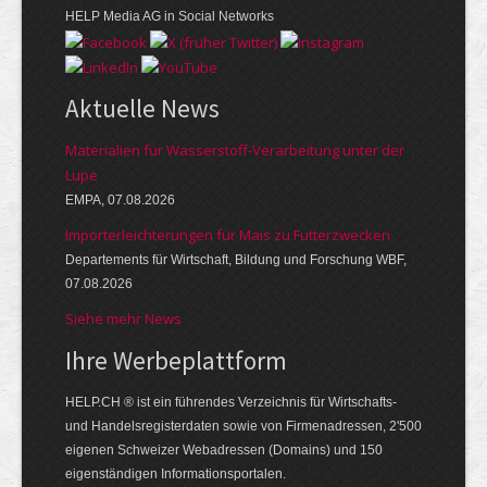
HELP Media AG in Social Networks
Aktuelle News
Materialien für Wasserstoff-Verarbeitung unter der
Lupe
EMPA, 07.08.2026
Importerleichterungen für Mais zu Futterzwecken
Departements für Wirtschaft, Bildung und Forschung WBF,
07.08.2026
Siehe mehr News
Ihre Werbe­platt­form
HELP.CH ® ist ein führendes Ver­zeich­nis für Wirt­schafts-
und Handels­register­daten so­wie von Firmen­adressen, 2'500
eige­nen Schweizer Web­adressen (Domains) und 150
eigen­ständigen Infor­mations­por­talen.