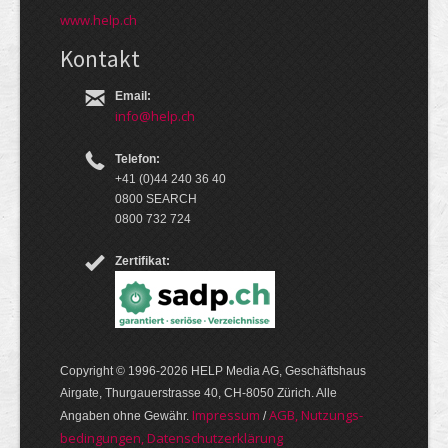
www.help.ch
Kontakt
Email:
info@help.ch
Telefon:
+41 (0)44 240 36 40
0800 SEARCH
0800 732 724
Zertifikat:
Copyright © 1996-2026 HELP Media AG, Geschäftshaus
Airgate, Thurgauer­strasse 40, CH-8050 Zürich. Alle
Im­pres­sum
AGB, Nut­zungs­
Angaben ohne Gewähr.
/
bedin­gungen, Daten­schutz­er­klärung