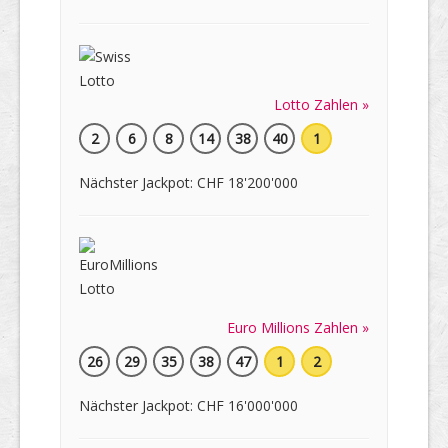
Lotto Zahlen »
2
6
8
14
38
40
1
Nächster Jackpot: CHF 18'200'000
Euro Millions Zahlen »
26
29
35
38
47
1
2
Nächster Jackpot: CHF 16'000'000