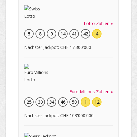
Lotto Zahlen »
5
8
9
14
41
42
4
Nächster Jackpot: CHF 17'300'000
Euro Millions Zahlen »
25
30
34
46
50
1
12
Nächster Jackpot: CHF 103'000'000