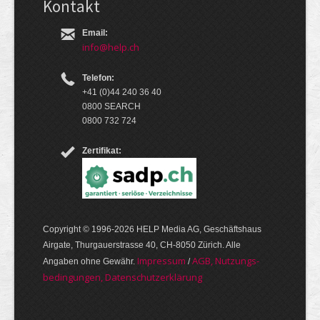
Kontakt
Email:
info@help.ch
Telefon:
+41 (0)44 240 36 40
0800 SEARCH
0800 732 724
Zertifikat:
Copyright © 1996-2026 HELP Media AG, Geschäftshaus
Airgate, Thurgauer­strasse 40, CH-8050 Zürich. Alle
Im­pres­sum
AGB, Nut­zungs­
Angaben ohne Gewähr.
/
bedin­gungen, Daten­schutz­er­klärung