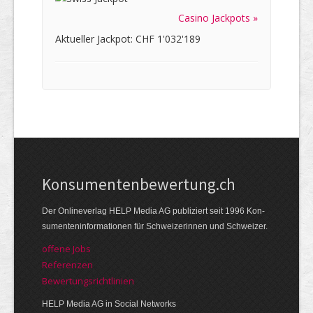
Casino Jackpots »
Aktueller Jackpot: CHF 1'032'189
Kon­su­menten­be­wer­tung.ch
Der Online­verlag HELP Media AG publi­ziert seit 1996 Kon­
su­menten­infor­mationen für Schwei­zerinnen und Schweizer.
offene Jobs
Referenzen
Bewer­tungs­richt­linien
HELP Media AG in Social Networks