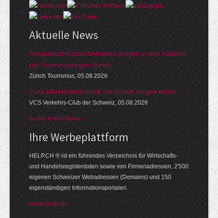
Aktuelle News
Geopolitische Unsicherheiten prägen erstes Halbjahr
der Tourismusregion Zürich
Zürich Tourismus, 05.08.2026
Trotz öffentlichem Druck: ÖV-Preise steigen weiter
VCS Verkehrs-Club der Schweiz, 05.08.2026
Siehe mehr News
Ihre Werbe­platt­form
HELP.CH ® ist ein führendes Ver­zeich­nis für Wirt­schafts-
und Handels­register­daten so­wie von Firmen­adressen, 2'500
eige­nen Schweizer Web­adressen (Domains) und 150
eigen­ständigen Infor­mations­por­talen.
www.help.ch