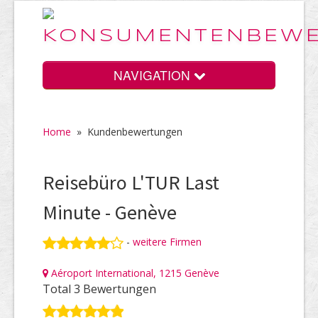
NAVIGATION
Home
»
Kundenbewertungen
Home
Reisebüro L'TUR Last
Vorteile
Minute - Genève
-
weitere Firmen
Preise
Aéroport International, 1215 Genève
Total 3 Bewertungen
HELP Awards