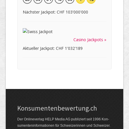
Nächster Jackpot: CHF 103'000'000
Casino Jackpots »
Aktueller Jackpot: CHF 1'032'189
Kon­su­menten­be­wer­tung.ch
Der Online­verlag HELP Media AG publi­ziert seit 1996 Kon­
su­menten­infor­mationen für Schwei­zerinnen und Schweizer.