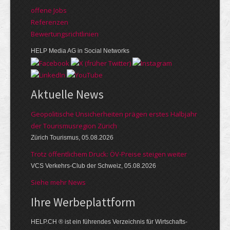
offene Jobs
Referenzen
Bewer­tungs­richt­linien
HELP Media AG in Social Networks
Aktuelle News
Geopolitische Unsicherheiten prägen erstes Halbjahr
der Tourismusregion Zürich
Zürich Tourismus, 05.08.2026
Trotz öffentlichem Druck: ÖV-Preise steigen weiter
VCS Verkehrs-Club der Schweiz, 05.08.2026
Siehe mehr News
Ihre Werbe­platt­form
HELP.CH ® ist ein führendes Ver­zeich­nis für Wirt­schafts-