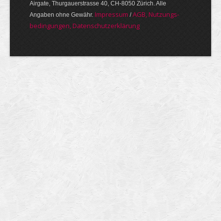
Airgate, Thurgauer­strasse 40, CH-8050 Zürich. Alle
Im­pres­sum
AGB, Nut­zungs­
Angaben ohne Gewähr.
/
bedin­gungen, Daten­schutz­er­klärung