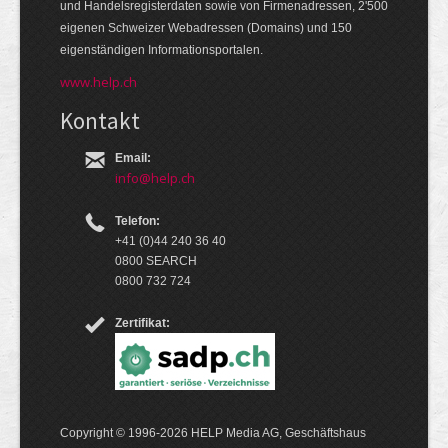
und Handels­register­daten so­wie von Firmen­adressen, 2'500
eige­nen Schweizer Web­adressen (Domains) und 150
eigen­ständigen Infor­mations­por­talen.
www.help.ch
Kontakt
Email:
info@help.ch
Telefon:
+41 (0)44 240 36 40
0800 SEARCH
0800 732 724
Zertifikat:
Copyright © 1996-2026 HELP Media AG, Geschäftshaus