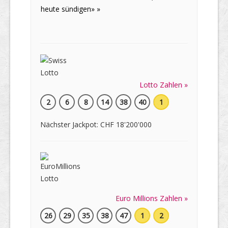
heute sündigen» »
Lotto Zahlen »
2
6
8
14
38
40
1
Nächster Jackpot: CHF 18'200'000
Euro Millions Zahlen »
26
29
35
38
47
1
2