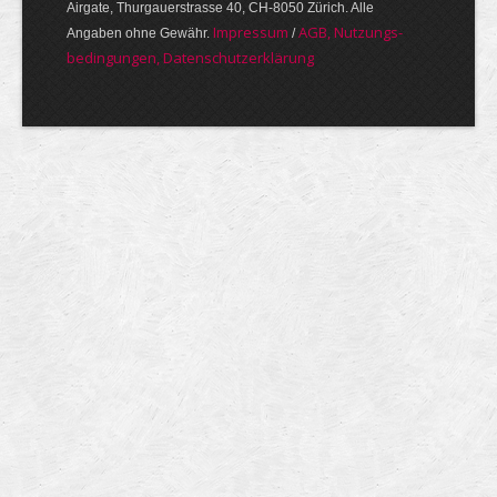
Airgate, Thurgauer­strasse 40, CH-8050 Zürich. Alle
Im­pres­sum
AGB, Nut­zungs­
Angaben ohne Gewähr.
/
bedin­gungen, Daten­schutz­er­klärung