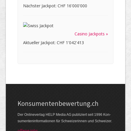
Nächster Jackpot: CHF 16'000'000
Casino Jackpots »
Aktueller Jackpot: CHF 1'042'413
Kon­su­menten­be­wer­tung.ch
Der Online­verlag HELP Media AG publi­ziert seit 1996 Kon­
su­menten­infor­mationen für Schwei­zerinnen und Schweizer.
offene Jobs