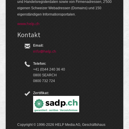
und Handels­register­daten so­wie von Firmen­adressen, 2'500
eige­nen Schweizer Web­adressen (Domains) und 150
eigen­ständigen Infor­mations­por­talen.
www.help.ch
Kontakt
Email:
info@help.ch
Telefon:
+41 (0)44 240 36 40
0800 SEARCH
0800 732 724
Zertifikat:
Copyright © 1996-2026 HELP Media AG, Geschäftshaus