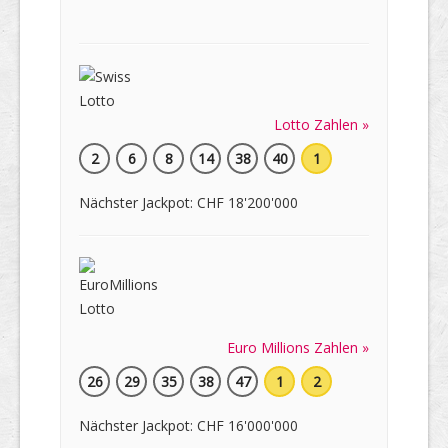
Lotto Zahlen »
2
6
8
14
38
40
1
Nächster Jackpot: CHF 18'200'000
Euro Millions Zahlen »
26
29
35
38
47
1
2
Nächster Jackpot: CHF 16'000'000