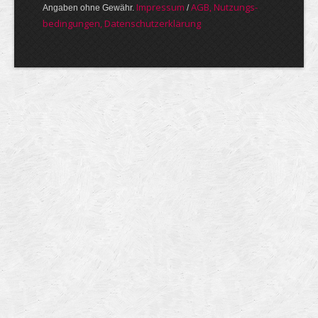
Im­pres­sum
AGB, Nut­zungs­
Angaben ohne Gewähr.
/
bedin­gungen, Daten­schutz­er­klärung