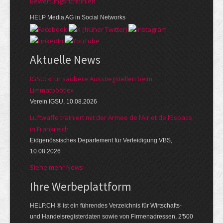
Bewer­tungs­richt­linien
HELP Media AG in Social Networks
Aktuelle News
IGSU: «Für saubere Ausstiegstellen beim
Limmatböötle»
Verein IGSU, 10.08.2026
Luftwaffe trainiert mit der Armee de l’Air et de l’Espace
in Frankreich
Eidgenössisches Departement für Verteidigung VBS,
10.08.2026
Siehe mehr News
Ihre Werbe­platt­form
HELP.CH ® ist ein führendes Ver­zeich­nis für Wirt­schafts-
und Handels­register­daten so­wie von Firmen­adressen, 2'500