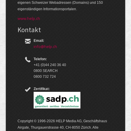
eige­nen Schweizer Web­adressen (Domains) und 150
eigen­ständigen Infor­mations­por­talen.
www.help.ch
Kontakt
Email:
info@help.ch
Telefon:
+41 (0)44 240 36 40
0800 SEARCH
0800 732 724
Zertifikat:
Copyright © 1996-2026 HELP Media AG, Geschäftshaus
Airgate, Thurgauer­strasse 40, CH-8050 Zürich. Alle