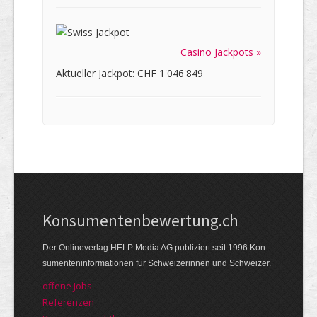
Casino Jackpots »
Aktueller Jackpot: CHF 1'046'849
Kon­su­menten­be­wer­tung.ch
Der Online­verlag HELP Media AG publi­ziert seit 1996 Kon­
su­menten­infor­mationen für Schwei­zerinnen und Schweizer.
offene Jobs
Referenzen