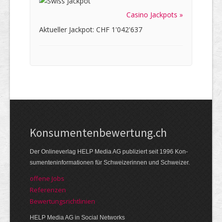
Casino Jackpots »
Aktueller Jackpot: CHF 1'042'637
Kon­su­menten­be­wer­tung.ch
Der Online­verlag HELP Media AG publi­ziert seit 1996 Kon­
su­menten­infor­mationen für Schwei­zerinnen und Schweizer.
offene Jobs
Referenzen
Bewer­tungs­richt­linien
HELP Media AG in Social Networks