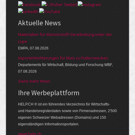
Aktuelle News
Materialien für Wasserstoff-Verarbeitung unter der
Lupe
EMPA, 07.08.2026
Importerleichterungen für Mais zu Futterzwecken
Departements für Wirtschaft, Bildung und Forschung WBF,
07.08.2026
Siehe mehr News
Ihre Werbe­platt­form
HELP.CH ® ist ein führendes Ver­zeich­nis für Wirt­schafts-
und Handels­register­daten so­wie von Firmen­adressen, 2'500
eige­nen Schweizer Web­adressen (Domains) und 150
eigen­ständigen Infor­mations­por­talen.
www.help.ch