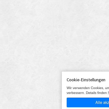
Cookie-Einstellungen
Wir verwenden Cookies, um
verbessern. Details finden 
Alle ak