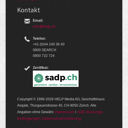
Kontakt
Email:
info@help.ch
Telefon:
+41 (0)44 240 36 40
0800 SEARCH
0800 732 724
Zertifikat:
Copyright © 1996-2026 HELP Media AG, Geschäftshaus
Airgate, Thurgauer­strasse 40, CH-8050 Zürich. Alle
Im­pres­sum
AGB, Nut­zungs­
Angaben ohne Gewähr.
/
bedin­gungen, Daten­schutz­er­klärung