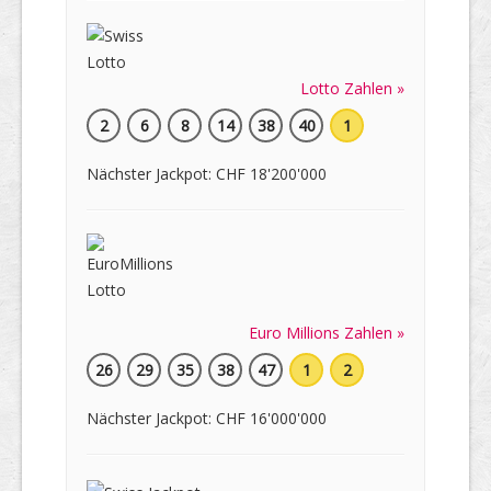
Lotto Zahlen »
2
6
8
14
38
40
1
Nächster Jackpot: CHF 18'200'000
Euro Millions Zahlen »
26
29
35
38
47
1
2
Nächster Jackpot: CHF 16'000'000