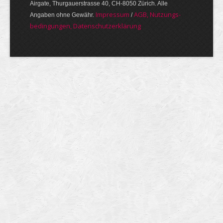
Airgate, Thurgauer­strasse 40, CH-8050 Zürich. Alle
Im­pres­sum
AGB, Nut­zungs­
Angaben ohne Gewähr.
/
bedin­gungen, Daten­schutz­er­klärung