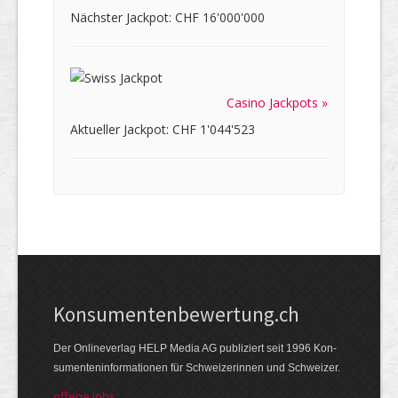
Nächster Jackpot: CHF 16'000'000
Casino Jackpots »
Aktueller Jackpot: CHF 1'044'523
Kon­su­menten­be­wer­tung.ch
Der Online­verlag HELP Media AG publi­ziert seit 1996 Kon­
su­menten­infor­mationen für Schwei­zerinnen und Schweizer.
offene Jobs