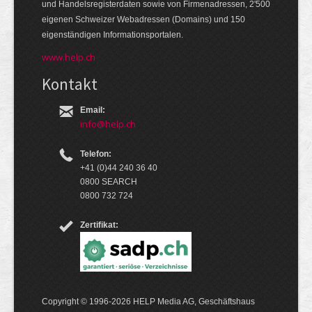
und Handels­register­daten so­wie von Firmen­adressen, 2'500
eige­nen Schweizer Web­adressen (Domains) und 150
eigen­ständigen Infor­mations­por­talen.
www.help.ch
Kontakt
Email:
info@help.ch
Telefon:
+41 (0)44 240 36 40
0800 SEARCH
0800 732 724
Zertifikat:
Copyright © 1996-2026 HELP Media AG, Geschäftshaus