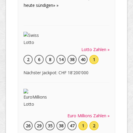
heute sündigen» »
Lotto Zahlen »
2
6
8
14
38
40
1
Nächster Jackpot: CHF 18'200'000
Euro Millions Zahlen »
26
29
35
38
47
1
2