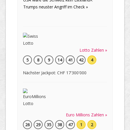
Trumps neuster Angriff im Check »
Lotto Zahlen »
5
8
9
14
41
42
4
Nächster Jackpot: CHF 17'300'000
Euro Millions Zahlen »
26
29
35
38
47
1
2