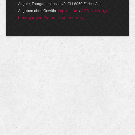
Airgate, Thurgauer­strasse 40, CH-8050 Zürich. Alle
Im­pres­sum
AGB, Nut­zungs­
Angaben ohne Gewähr.
/
bedin­gungen, Daten­schutz­er­klärung