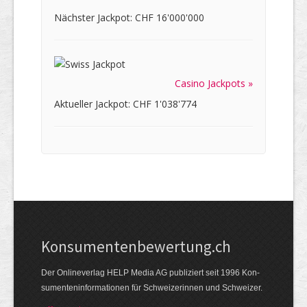
Nächster Jackpot: CHF 16'000'000
Casino Jackpots »
Aktueller Jackpot: CHF 1'038'774
Kon­su­menten­be­wer­tung.ch
Der Online­verlag HELP Media AG publi­ziert seit 1996 Kon­
su­menten­infor­mationen für Schwei­zerinnen und Schweizer.