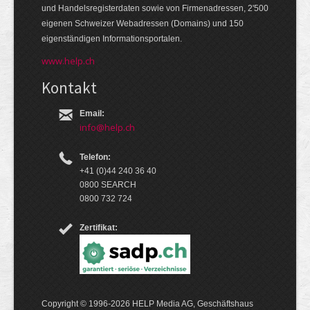
und Handels­register­daten so­wie von Firmen­adressen, 2'500
eige­nen Schweizer Web­adressen (Domains) und 150
eigen­ständigen Infor­mations­por­talen.
www.help.ch
Kontakt
Email:
info@help.ch
Telefon:
+41 (0)44 240 36 40
0800 SEARCH
0800 732 724
Zertifikat:
Copyright © 1996-2026 HELP Media AG, Geschäftshaus