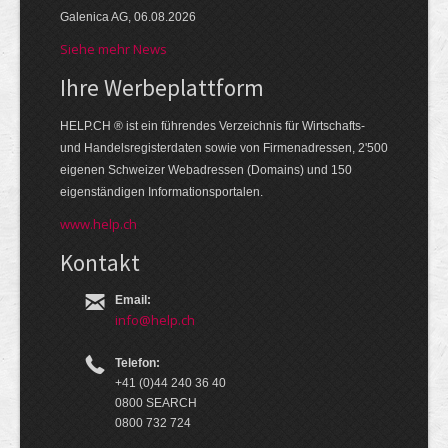
Galenica AG, 06.08.2026
Siehe mehr News
Ihre Werbe­platt­form
HELP.CH ® ist ein führendes Ver­zeich­nis für Wirt­schafts-
und Handels­register­daten so­wie von Firmen­adressen, 2'500
eige­nen Schweizer Web­adressen (Domains) und 150
eigen­ständigen Infor­mations­por­talen.
www.help.ch
Kontakt
Email:
info@help.ch
Telefon:
+41 (0)44 240 36 40
0800 SEARCH
0800 732 724