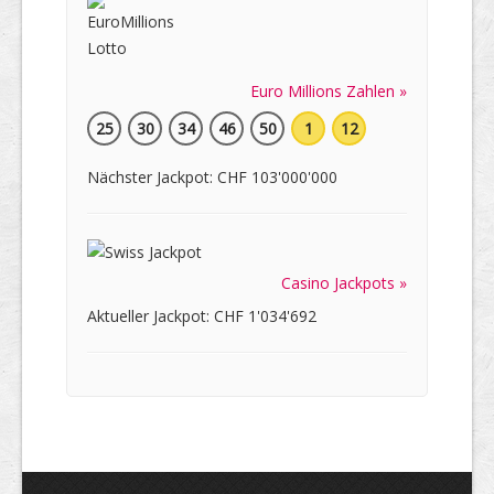
Euro Millions Zahlen »
25
30
34
46
50
1
12
Nächster Jackpot: CHF 103'000'000
Casino Jackpots »
Aktueller Jackpot: CHF 1'034'692