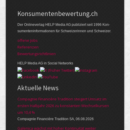
Kon­su­menten­be­wer­tung.ch
Der Online­verlag HELP Media AG publi­ziert seit 1996 Kon­
su­menten­infor­mationen für Schwei­zerinnen und Schweizer.
offene Jobs
Referenzen
Bewer­tungs­richt­linien
HELP Media AG in Social Networks
Aktuelle News
Compagnie Financière Tradition steigert Umsatz im
ersten Halbjahr 2026 zu konstanten Wechselkursen
um 10,4 %
Compagnie Financière Tradition SA, 06.08.2026
Galenica wächst mit hoher Kontinuität weiter