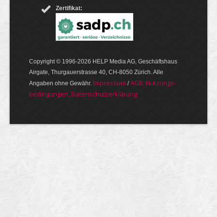
Zertifikat:
Copyright © 1996-2026 HELP Media AG, Geschäftshaus
Airgate, Thurgauer­strasse 40, CH-8050 Zürich. Alle
Im­pres­sum
AGB, Nut­zungs­
Angaben ohne Gewähr.
/
bedin­gungen, Daten­schutz­er­klärung