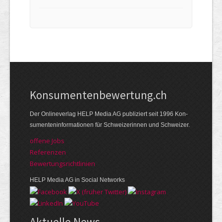
Kon­su­menten­be­wer­tung.ch
Der Online­verlag HELP Media AG publi­ziert seit 1996 Kon­
su­menten­infor­mationen für Schwei­zerinnen und Schweizer.
offene Jobs
Referenzen
Bewer­tungs­richt­linien
HELP Media AG in Social Networks
Aktuelle News