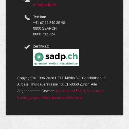
info@help.ch
Telefon:
+41 (0)44 240 36 40
0800 SEARCH
0800 732 724
Zertifikat:
Copyright © 1996-2026 HELP Media AG, Geschäftshaus
Airgate, Thurgauer­strasse 40, CH-8050 Zürich. Alle
Im­pres­sum
AGB, Nut­zungs­
Angaben ohne Gewähr.
/
bedin­gungen, Daten­schutz­er­klärung