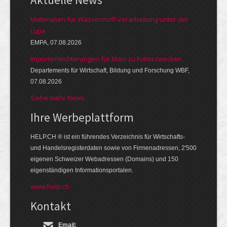
Materialien für Wasserstoff-Verarbeitung unter der
Lupe
EMPA, 07.08.2026
Importerleichterungen für Mais zu Futterzwecken
Departements für Wirtschaft, Bildung und Forschung WBF,
07.08.2026
Siehe mehr News
Ihre Werbe­platt­form
HELP.CH ® ist ein führendes Ver­zeich­nis für Wirt­schafts-
und Handels­register­daten so­wie von Firmen­adressen, 2'500
eige­nen Schweizer Web­adressen (Domains) und 150
eigen­ständigen Infor­mations­por­talen.
www.help.ch
Kontakt
Email: