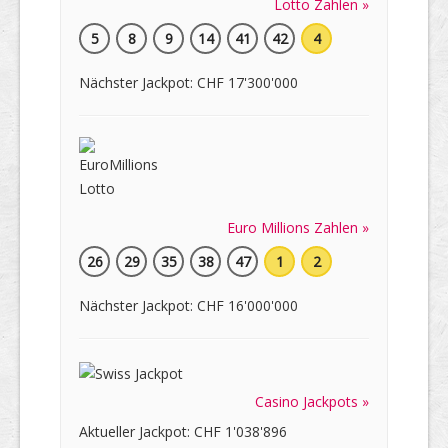
Lotto Zahlen »
5
8
9
14
41
42
4
Nächster Jackpot: CHF 17'300'000
Euro Millions Zahlen »
26
29
35
38
47
1
2
Nächster Jackpot: CHF 16'000'000
Casino Jackpots »
Aktueller Jackpot: CHF 1'038'896