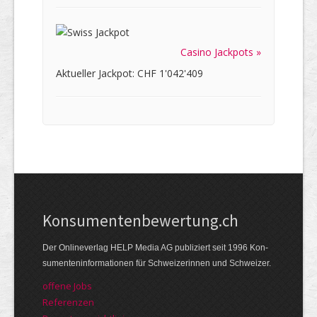
Casino Jackpots »
Aktueller Jackpot: CHF 1'042'409
Kon­su­menten­be­wer­tung.ch
Der Online­verlag HELP Media AG publi­ziert seit 1996 Kon­
su­menten­infor­mationen für Schwei­zerinnen und Schweizer.
offene Jobs
Referenzen