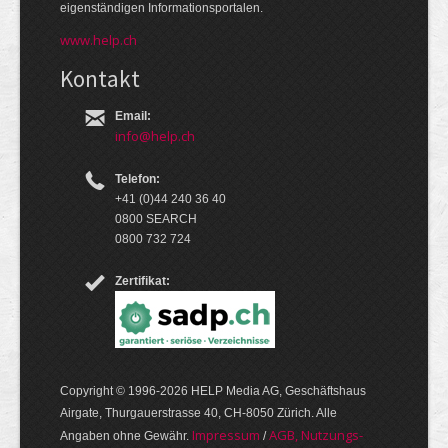
eigen­ständigen Infor­mations­por­talen.
www.help.ch
Kontakt
Email:
info@help.ch
Telefon:
+41 (0)44 240 36 40
0800 SEARCH
0800 732 724
Zertifikat:
Copyright © 1996-2026 HELP Media AG, Geschäftshaus
Airgate, Thurgauer­strasse 40, CH-8050 Zürich. Alle
Im­pres­sum
AGB, Nut­zungs­
Angaben ohne Gewähr.
/