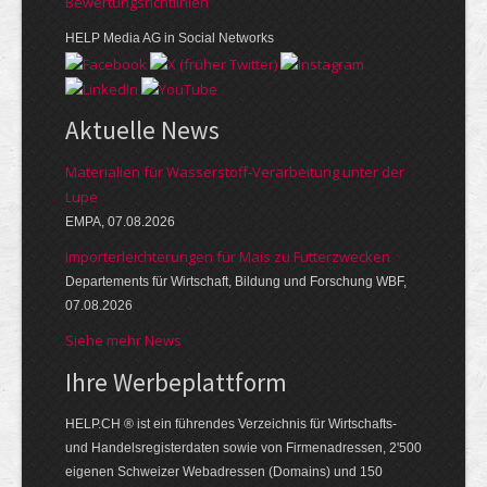
Bewer­tungs­richt­linien
HELP Media AG in Social Networks
Aktuelle News
Materialien für Wasserstoff-Verarbeitung unter der
Lupe
EMPA, 07.08.2026
Importerleichterungen für Mais zu Futterzwecken
Departements für Wirtschaft, Bildung und Forschung WBF,
07.08.2026
Siehe mehr News
Ihre Werbe­platt­form
HELP.CH ® ist ein führendes Ver­zeich­nis für Wirt­schafts-
und Handels­register­daten so­wie von Firmen­adressen, 2'500
eige­nen Schweizer Web­adressen (Domains) und 150