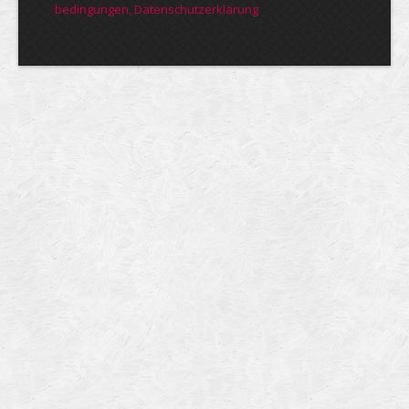
bedin­gungen, Daten­schutz­er­klärung