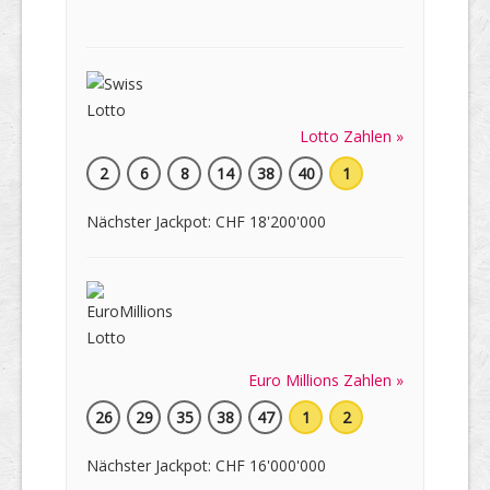
Lotto Zahlen »
2
6
8
14
38
40
1
Nächster Jackpot: CHF 18'200'000
Euro Millions Zahlen »
26
29
35
38
47
1
2
Nächster Jackpot: CHF 16'000'000