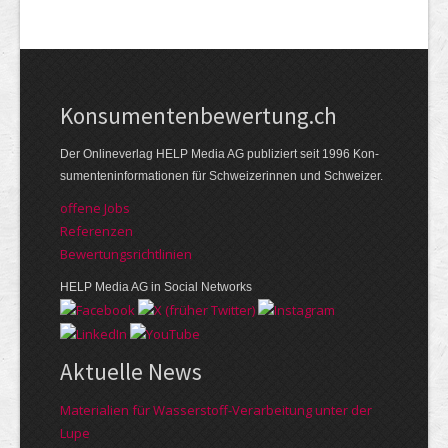
Kon­su­menten­be­wer­tung.ch
Der Online­verlag HELP Media AG publi­ziert seit 1996 Kon­
su­menten­infor­mationen für Schwei­zerinnen und Schweizer.
offene Jobs
Referenzen
Bewer­tungs­richt­linien
HELP Media AG in Social Networks
Aktuelle News
Materialien für Wasserstoff-Verarbeitung unter der
Lupe