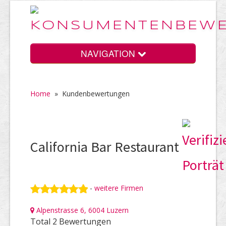
NAVIGATION
Home
»
Kundenbewertungen
Home
Vorteile
California Bar Restaurant
Preise
-
weitere Firmen
Alpenstrasse 6, 6004 Luzern
HELP Awards
Total 2 Bewertungen