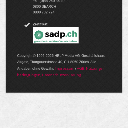
+41 (0)44 240 36 40
0800 SEARCH
0800 732 724
Zertifikat:
Copyright © 1996-2026 HELP Media AG, Geschäftshaus
Airgate, Thurgauer­strasse 40, CH-8050 Zürich. Alle
Im­pres­sum
AGB, Nut­zungs­
Angaben ohne Gewähr.
/
bedin­gungen, Daten­schutz­er­klärung