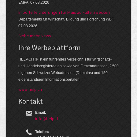
EMPA, 07.08.2026
Importerleichterungen für Mais zu Futterzwecken
Departements für Wirtschaft, Bildung und Forschung WBF,
07.08.2026
Siehe mehr News
Ihre Werbe­platt­form
HELP.CH ® ist ein führendes Ver­zeich­nis für Wirt­schafts-
und Handels­register­daten so­wie von Firmen­adressen, 2'500
eige­nen Schweizer Web­adressen (Domains) und 150
eigen­ständigen Infor­mations­por­talen.
www.help.ch
Kontakt
Email:
info@help.ch
Telefon: