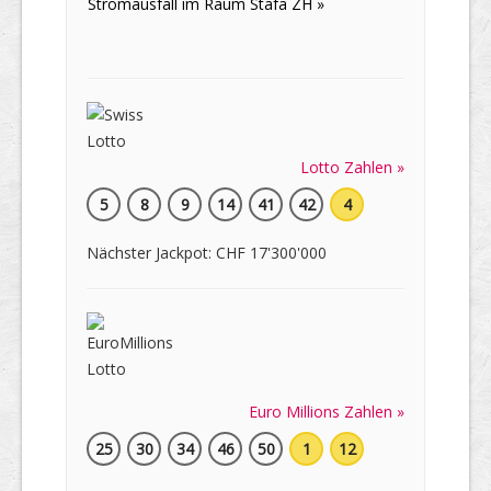
Stromausfall im Raum Stäfa ZH »
Lotto Zahlen »
5
8
9
14
41
42
4
Nächster Jackpot: CHF 17'300'000
Euro Millions Zahlen »
25
30
34
46
50
1
12