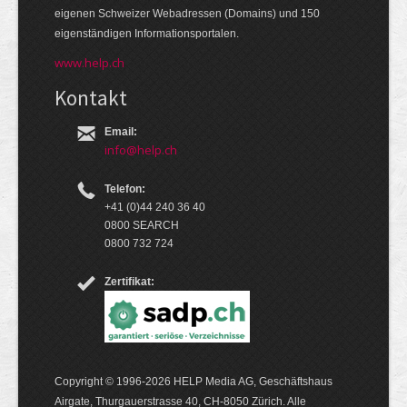
eige­nen Schweizer Web­adressen (Domains) und 150
eigen­ständigen Infor­mations­por­talen.
www.help.ch
Kontakt
Email:
info@help.ch
Telefon:
+41 (0)44 240 36 40
0800 SEARCH
0800 732 724
Zertifikat:
Copyright © 1996-2026 HELP Media AG, Geschäftshaus
Airgate, Thurgauer­strasse 40, CH-8050 Zürich. Alle