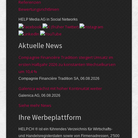
Referenzen
Bewer­tungs­richt­linien
HELP Media AG in Social Networks
Aktuelle News
Compagnie Financière Tradition steigert Umsatz im
ersten Halbjahr 2026 zu konstanten Wechselkursen
um 10,4 %
Compagnie Financière Tradition SA, 06.08.2026
Galenica wächst mit hoher Kontinuität weiter
Galenica AG, 06.08.2026
Siehe mehr News
Ihre Werbe­platt­form
HELP.CH ® ist ein führendes Ver­zeich­nis für Wirt­schafts-
und Handels­register­daten so­wie von Firmen­adressen, 2'500