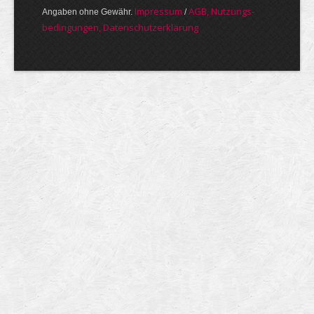
Im­pres­sum
AGB, Nut­zungs­
Angaben ohne Gewähr.
/
bedin­gungen, Daten­schutz­er­klärung