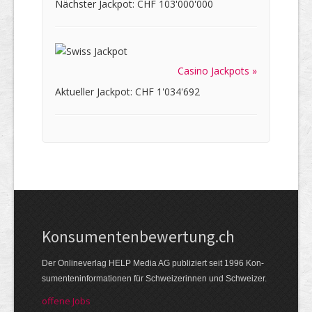
Nächster Jackpot: CHF 103'000'000
Casino Jackpots »
Aktueller Jackpot: CHF 1'034'692
Kon­su­menten­be­wer­tung.ch
Der Online­verlag HELP Media AG publi­ziert seit 1996 Kon­
su­menten­infor­mationen für Schwei­zerinnen und Schweizer.
offene Jobs