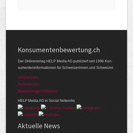
Kon­su­menten­be­wer­tung.ch
Der Online­verlag HELP Media AG publi­ziert seit 1996 Kon­
su­menten­infor­mationen für Schwei­zerinnen und Schweizer.
offene Jobs
Referenzen
Bewer­tungs­richt­linien
HELP Media AG in Social Networks
Aktuelle News