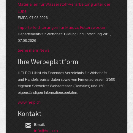
Materialien für Wasserstoff-Verarbeitung unter der
Lupe
EMPA, 07.08.2026
Importerleichterungen für Mais zu Futterzwecken
Departements für Wirtschaft, Bildung und Forschung WBF,
07.08.2026
Siehe mehr News
Ihre Werbe­platt­form
HELP.CH ® ist ein führendes Ver­zeich­nis für Wirt­schafts-
und Handels­register­daten so­wie von Firmen­adressen, 2'500
eige­nen Schweizer Web­adressen (Domains) und 150
eigen­ständigen Infor­mations­por­talen.
www.help.ch
Kontakt
Email:
info@help.ch