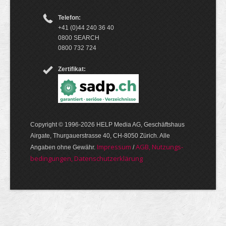
Telefon:
+41 (0)44 240 36 40
0800 SEARCH
0800 732 724
Zertifikat:
Copyright © 1996-2026 HELP Media AG, Geschäftshaus
Airgate, Thurgauer­strasse 40, CH-8050 Zürich. Alle
Im­pres­sum
AGB, Nut­zungs­
Angaben ohne Gewähr.
/
bedin­gungen, Daten­schutz­er­klärung