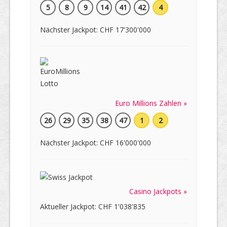
5
8
9
14
41
42
4
Nächster Jackpot: CHF 17'300'000
Euro Millions Zahlen »
26
29
35
38
47
1
2
Nächster Jackpot: CHF 16'000'000
Casino Jackpots »
Aktueller Jackpot: CHF 1'038'835