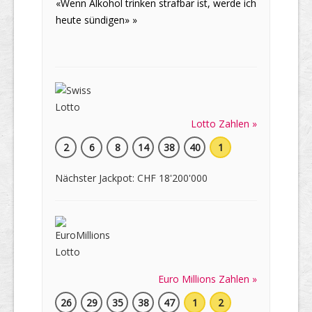
«Wenn Alkohol trinken strafbar ist, werde ich
heute sündigen» »
Lotto Zahlen »
2
6
8
14
38
40
1
Nächster Jackpot: CHF 18'200'000
Euro Millions Zahlen »
26
29
35
38
47
1
2