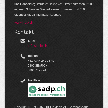
und Handels­register­daten so­wie von Firmen­adressen, 2'500
eige­nen Schweizer Web­adressen (Domains) und 150
eigen­ständigen Infor­mations­por­talen.
www.help.ch
Kontakt
Email:
info@help.ch
Telefon:
+41 (0)44 240 36 40
0800 SEARCH
0800 732 724
Zertifikat:
Copyright © 1996-2026 HELP Media AG, Geschäftshaus