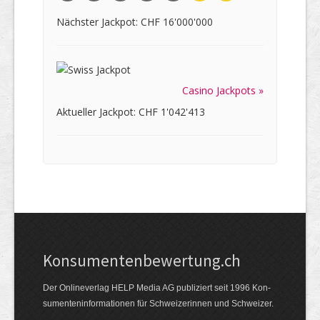
Nächster Jackpot: CHF 16'000'000
Casino Jackpots »
Aktueller Jackpot: CHF 1'042'413
Kon­su­menten­be­wer­tung.ch
Der Online­verlag HELP Media AG publi­ziert seit 1996 Kon­
su­menten­infor­mationen für Schwei­zerinnen und Schweizer.