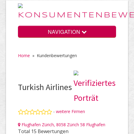
NAVIGATION
Home
»
Kundenbewertungen
Home
Vorteile
Turkish Airlines
Preise
-
weitere Firmen
Flughafen Zürich, 8058 Zürich 58 Flughafen
HELP Awards
Total 15 Bewertungen