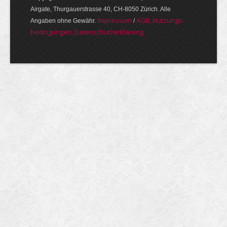
Airgate, Thurgauer­strasse 40, CH-8050 Zürich. Alle
Im­pres­sum
AGB, Nut­zungs­
Angaben ohne Gewähr.
/
bedin­gungen, Daten­schutz­er­klärung