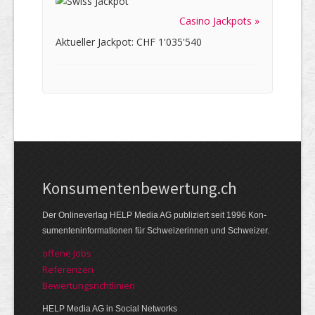
Casino Jackpots »
Aktueller Jackpot: CHF 1'035'540
Kon­su­menten­be­wer­tung.ch
Der Online­verlag HELP Media AG publi­ziert seit 1996 Kon­
su­menten­infor­mationen für Schwei­zerinnen und Schweizer.
offene Jobs
Referenzen
Bewer­tungs­richt­linien
HELP Media AG in Social Networks