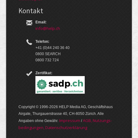
Kontakt
Email:
info@help.ch
Telefon:
+41 (0)44 240 36 40
0800 SEARCH
0800 732 724
Zertifikat:
Copyright © 1996-2026 HELP Media AG, Geschäftshaus
Airgate, Thurgauer­strasse 40, CH-8050 Zürich. Alle
Im­pres­sum
AGB, Nut­zungs­
Angaben ohne Gewähr.
/
bedin­gungen, Daten­schutz­er­klärung