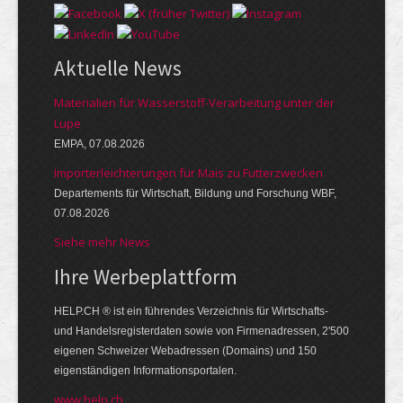
Aktuelle News
Materialien für Wasserstoff-Verarbeitung unter der
Lupe
EMPA, 07.08.2026
Importerleichterungen für Mais zu Futterzwecken
Departements für Wirtschaft, Bildung und Forschung WBF,
07.08.2026
Siehe mehr News
Ihre Werbe­platt­form
HELP.CH ® ist ein führendes Ver­zeich­nis für Wirt­schafts-
und Handels­register­daten so­wie von Firmen­adressen, 2'500
eige­nen Schweizer Web­adressen (Domains) und 150
eigen­ständigen Infor­mations­por­talen.
www.help.ch