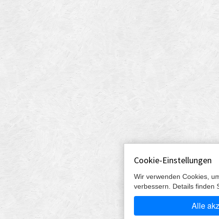
Cookie-Einstellungen
Wir verwenden Cookies, um
verbessern. Details finden 
Alle ak