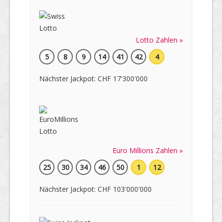
Lotto Zahlen »
5
8
9
14
41
42
4
Nächster Jackpot: CHF 17'300'000
Euro Millions Zahlen »
25
30
34
46
50
1
12
Nächster Jackpot: CHF 103'000'000