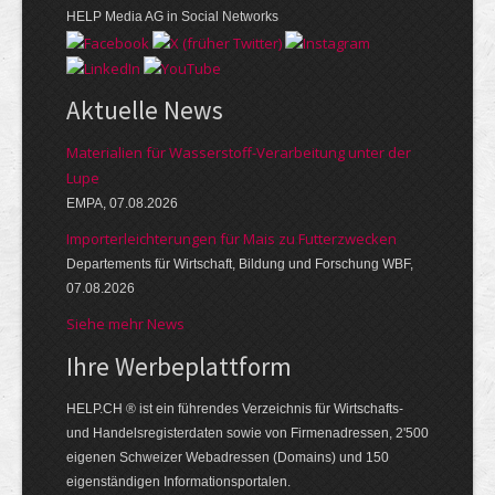
HELP Media AG in Social Networks
Aktuelle News
Materialien für Wasserstoff-Verarbeitung unter der
Lupe
EMPA, 07.08.2026
Importerleichterungen für Mais zu Futterzwecken
Departements für Wirtschaft, Bildung und Forschung WBF,
07.08.2026
Siehe mehr News
Ihre Werbe­platt­form
HELP.CH ® ist ein führendes Ver­zeich­nis für Wirt­schafts-
und Handels­register­daten so­wie von Firmen­adressen, 2'500
eige­nen Schweizer Web­adressen (Domains) und 150
eigen­ständigen Infor­mations­por­talen.