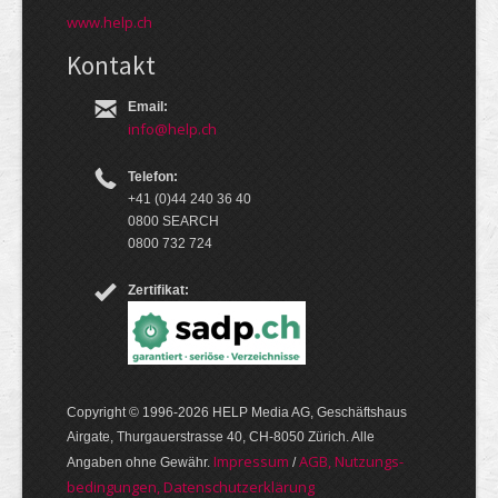
www.help.ch
Kontakt
Email:
info@help.ch
Telefon:
+41 (0)44 240 36 40
0800 SEARCH
0800 732 724
Zertifikat:
Copyright © 1996-2026 HELP Media AG, Geschäftshaus
Airgate, Thurgauer­strasse 40, CH-8050 Zürich. Alle
Im­pres­sum
AGB, Nut­zungs­
Angaben ohne Gewähr.
/
bedin­gungen, Daten­schutz­er­klärung