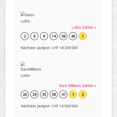
Lotto Zahlen »
2
6
8
14
38
40
1
Nächster Jackpot: CHF 18'200'000
Euro Millions Zahlen »
26
29
35
38
47
1
2
Nächster Jackpot: CHF 16'000'000