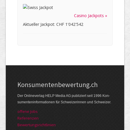
Casino Jackpots »
Aktueller Jackpot: CHF 1'042'542
Kon­su­menten­be­wer­tung.ch
Der Online­verlag HELP Media AG publi­ziert seit 1996 Kon­
su­menten­infor­mationen für Schwei­zerinnen und Schweizer.
offene Jobs
Referenzen
Bewer­tungs­richt­linien