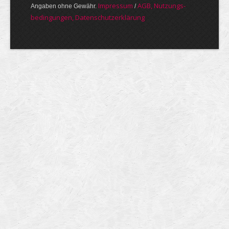
Im­pres­sum
AGB, Nut­zungs­
Angaben ohne Gewähr.
/
bedin­gungen, Daten­schutz­er­klärung