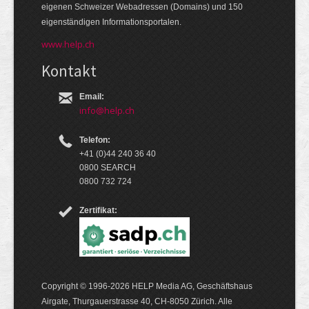
eige­nen Schweizer Web­adressen (Domains) und 150
eigen­ständigen Infor­mations­por­talen.
www.help.ch
Kontakt
Email:
info@help.ch
Telefon:
+41 (0)44 240 36 40
0800 SEARCH
0800 732 724
Zertifikat:
Copyright © 1996-2026 HELP Media AG, Geschäftshaus
Airgate, Thurgauer­strasse 40, CH-8050 Zürich. Alle