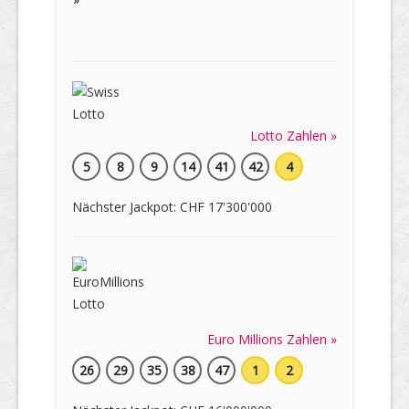
Lotto Zahlen »
5
8
9
14
41
42
4
Nächster Jackpot: CHF 17'300'000
Euro Millions Zahlen »
26
29
35
38
47
1
2