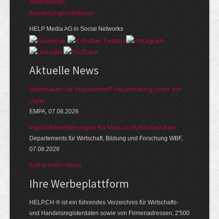
Referenzen
Bewer­tungs­richt­linien
HELP Media AG in Social Networks
Aktuelle News
Materialien für Wasserstoff-Verarbeitung unter der
Lupe
EMPA, 07.08.2026
Importerleichterungen für Mais zu Futterzwecken
Departements für Wirtschaft, Bildung und Forschung WBF,
07.08.2026
Siehe mehr News
Ihre Werbe­platt­form
HELP.CH ® ist ein führendes Ver­zeich­nis für Wirt­schafts-
und Handels­register­daten so­wie von Firmen­adressen, 2'500