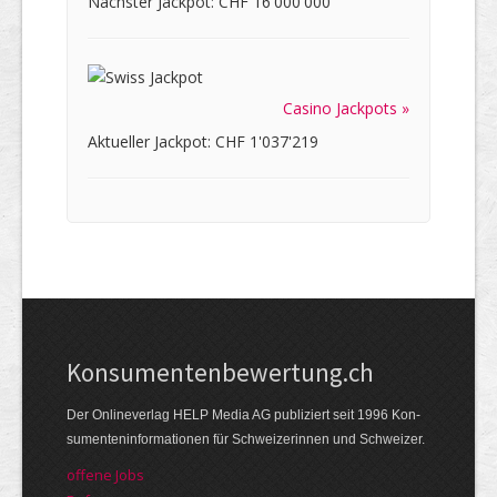
Nächster Jackpot: CHF 16'000'000
Casino Jackpots »
Aktueller Jackpot: CHF 1'037'219
Kon­su­menten­be­wer­tung.ch
Der Online­verlag HELP Media AG publi­ziert seit 1996 Kon­
su­menten­infor­mationen für Schwei­zerinnen und Schweizer.
offene Jobs