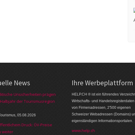
uelle News
Ihre Werbe­platt­form
itische Unsicherheiten prägen
HELP.CH ® ist ein führendes Ver­zeich­n
 Halbjahr der Tourismusregion
Wirt­schafts- und Handels­register­daten
von Firmen­adressen, 2'500 eige­nen
Schweizer Web­adressen (Domains) u
Tourismus, 05.08.2026
eigen­ständigen Infor­mations­por­talen.
öffentlichem Druck: ÖV-Preise
www.help.ch
n weiter