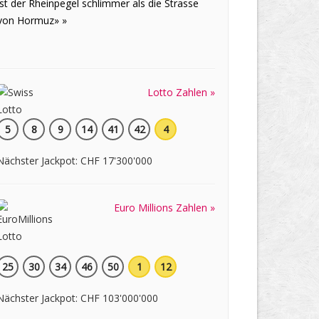
ist der Rheinpegel schlimmer als die Strasse
von Hormuz» »
Lotto Zahlen »
5
8
9
14
41
42
4
Nächster Jackpot: CHF 17'300'000
Euro Millions Zahlen »
25
30
34
46
50
1
12
Nächster Jackpot: CHF 103'000'000