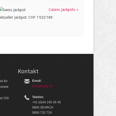
Casino Jackpots »
Aktueller Jackpot: CHF 1'032'189
Kontakt
Email:
is für
info@help.ch
 so­wie
Telefon:
nd 150
+41 (0)44 240 36 40
0800 SEARCH
0800 732 724