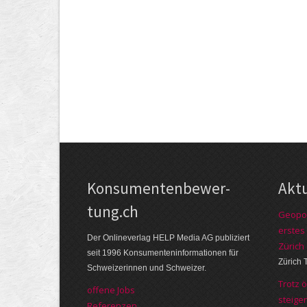
Kon­su­menten­be­wer­
Akt
tung.ch
Geopol
erstes
Der Online­verlag HELP Media AG publi­ziert
Zürich
seit 1996 Kon­su­menten­infor­mationen für
Zürich 
Schwei­zerinnen und Schweizer.
Trotz 
offene Jobs
steige
Referenzen