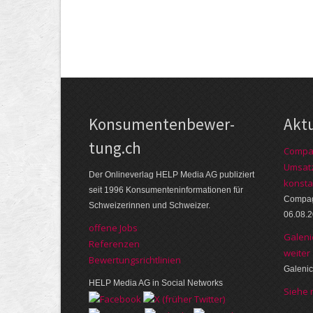
Kon­su­menten­be­wer­
Akt
tung.ch
Compag
Umsatz
Der Online­verlag HELP Media AG publi­ziert
konsta
seit 1996 Kon­su­menten­infor­mationen für
Compagn
Schwei­zerinnen und Schweizer.
06.08.
offene Jobs
Galeni
Referenzen
weiter
Bewer­tungs­richt­linien
Galenic
HELP Media AG in Social Networks
Siehe