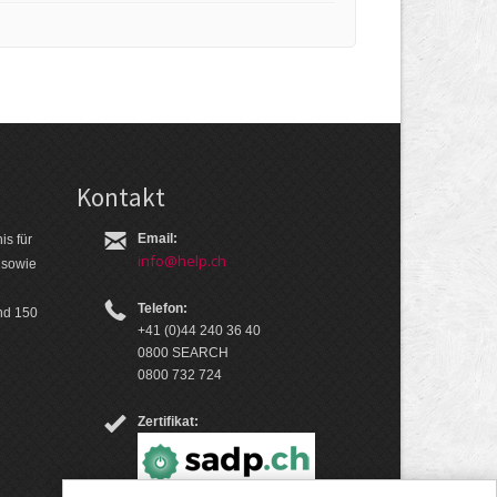
Kontakt
Email:
is für
info@help.ch
 so­wie
Telefon:
nd 150
+41 (0)44 240 36 40
0800 SEARCH
0800 732 724
Zertifikat: