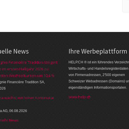
uelle News
Ihre Werbe­platt­form
nie Financière Tradition steigert
HELP.CH ® ist ein führendes Ver­zeich­n
 im ersten Halbjahr 2026 zu
Wirt­schafts- und Handels­register­daten
nten Wechselkursen um 10,4 %
von Firmen­adressen, 2'500 eige­nen
Schweizer Web­adressen (Domains) u
ie Financière Tradition SA,
eigen­ständigen Infor­mations­por­talen.
2026
www.help.ch
ca wächst mit hoher Kontinuität
a AG, 06.08.2026
 mehr News