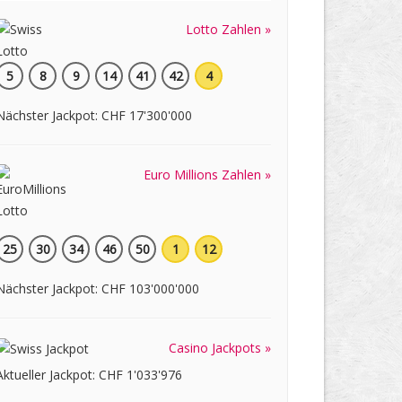
Lotto Zahlen »
5
8
9
14
41
42
4
Nächster Jackpot: CHF 17'300'000
Euro Millions Zahlen »
25
30
34
46
50
1
12
Nächster Jackpot: CHF 103'000'000
Casino Jackpots »
Aktueller Jackpot: CHF 1'033'976