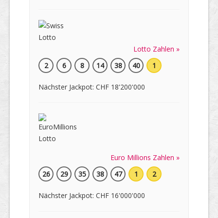
Lotto Zahlen »
2
6
8
14
38
40
1
Nächster Jackpot: CHF 18'200'000
Euro Millions Zahlen »
26
29
35
38
47
1
2
Nächster Jackpot: CHF 16'000'000