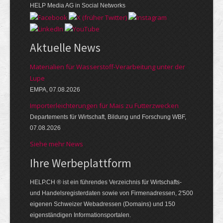
HELP Media AG in Social Networks
Aktuelle News
Materialien für Wasserstoff-Verarbeitung unter der
Lupe
EMPA, 07.08.2026
Importerleichterungen für Mais zu Futterzwecken
Departements für Wirtschaft, Bildung und Forschung WBF,
07.08.2026
Siehe mehr News
Ihre Werbe­platt­form
HELP.CH ® ist ein führendes Ver­zeich­nis für Wirt­schafts-
und Handels­register­daten so­wie von Firmen­adressen, 2'500
eige­nen Schweizer Web­adressen (Domains) und 150
eigen­ständigen Infor­mations­por­talen.