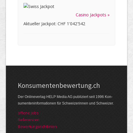
Casino Jackpots »
Aktueller Jackpot: CHF 1'042'542
Kon­su­menten­be­wer­tung.ch
Der Online­verlag HELP Media AG publi­ziert seit 1996 Kon­
su­menten­infor­mationen für Schwei­zerinnen und Schweizer.
offene Jobs
Referenzen
Bewer­tungs­richt­linien