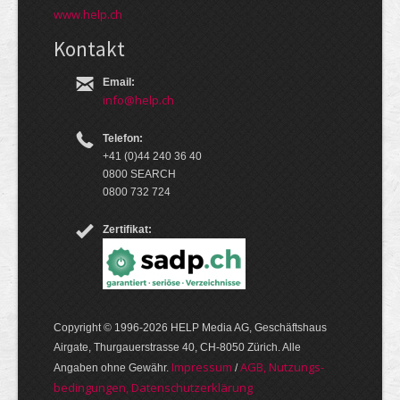
www.help.ch
Kontakt
Email:
info@help.ch
Telefon:
+41 (0)44 240 36 40
0800 SEARCH
0800 732 724
Zertifikat:
Copyright © 1996-2026 HELP Media AG, Geschäftshaus
Airgate, Thurgauer­strasse 40, CH-8050 Zürich. Alle
Im­pres­sum
AGB, Nut­zungs­
Angaben ohne Gewähr.
/
bedin­gungen, Daten­schutz­er­klärung