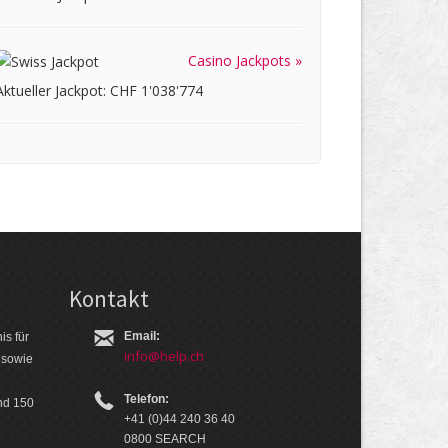
Casino Jackpots »
Aktueller Jackpot: CHF 1'038'774
Kontakt
Email:
is für
info@help.ch
 so­wie
Telefon:
nd 150
+41 (0)44 240 36 40
0800 SEARCH