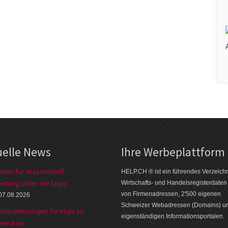
uelle News
Ihre Werbe­platt­form
alien für Wasserstoff-
HELP.CH ® ist ein führendes Ver­zeich­n
eitung unter der Lupe
Wirt­schafts- und Handels­register­daten
von Firmen­adressen, 2'500 eige­nen
07.08.2026
Schweizer Web­adressen (Domains) u
erleichterungen für Mais zu
eigen­ständigen Infor­mations­por­talen.
zwecken