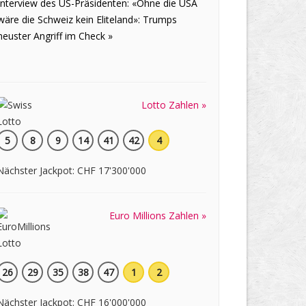
Interview des US-Präsidenten: «Ohne die USA
wäre die Schweiz kein Eliteland»: Trumps
neuster Angriff im Check »
Lotto Zahlen »
5
8
9
14
41
42
4
Nächster Jackpot: CHF 17'300'000
Euro Millions Zahlen »
26
29
35
38
47
1
2
Nächster Jackpot: CHF 16'000'000