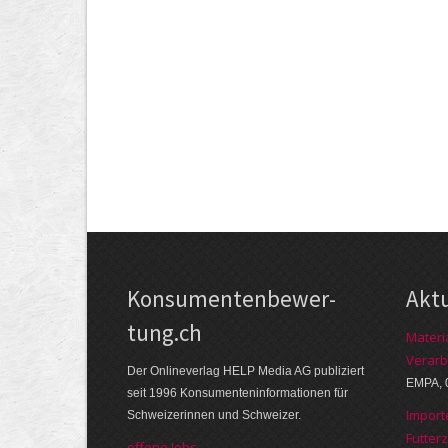
Kon­su­menten­be­wer­
Akt
tung.ch
Materi
Verarb
Der Online­verlag HELP Media AG publi­ziert
EMPA, 
seit 1996 Kon­su­menten­infor­mationen für
Import
Schwei­zerinnen und Schweizer.
Futter
offene Jobs