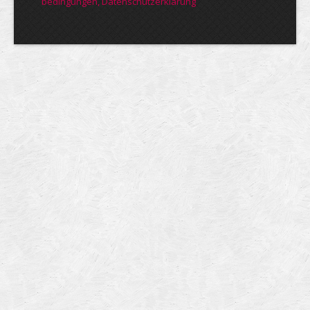
bedin­gungen, Daten­schutz­er­klärung