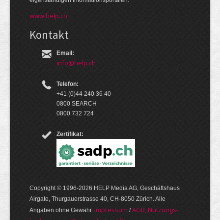
eigen­ständigen Infor­mations­por­talen.
www.help.ch
Kontakt
Email:
info@help.ch
Telefon:
+41 (0)44 240 36 40
0800 SEARCH
0800 732 724
Zertifikat:
Copyright © 1996-2026 HELP Media AG, Geschäftshaus
Airgate, Thurgauer­strasse 40, CH-8050 Zürich. Alle
Im­pres­sum
AGB, Nut­zungs­
Angaben ohne Gewähr.
/