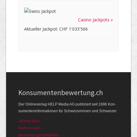
Casino Jackpots »
Aktueller Jackpot: CHF 1'033'566
Kon­su­menten­be­wer­tung.ch
Der Online­verlag HELP Media AG publi­ziert seit 1996 Kon­
su­menten­infor­mationen für Schwei­zerinnen und Schweizer.
offene Jobs
Referenzen
Bewer­tungs­richt­linien