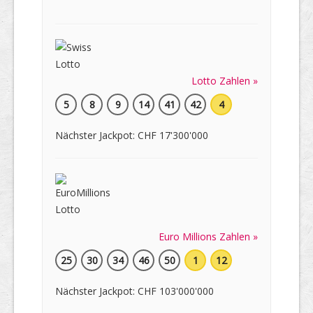
Lotto Zahlen »
5
8
9
14
41
42
4
Nächster Jackpot: CHF 17'300'000
Euro Millions Zahlen »
25
30
34
46
50
1
12
Nächster Jackpot: CHF 103'000'000