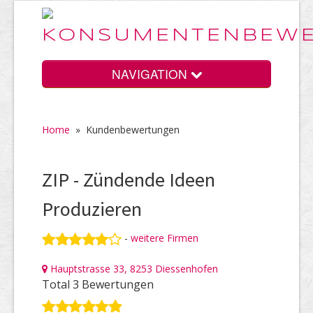
NAVIGATION
Home
»
Kundenbewertungen
Home
ZIP - Zündende Ideen
Vorteile
Produzieren
-
weitere Firmen
Preise
Hauptstrasse 33, 8253 Diessenhofen
Total 3 Bewertungen
HELP Awards