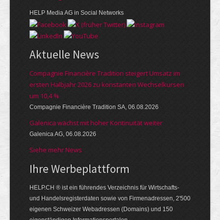
HELP Media AG in Social Networks
Aktuelle News
Compagnie Financière Tradition steigert Umsatz im
ersten Halbjahr 2026 zu konstanten Wechselkursen
um 10,4 %
Compagnie Financière Tradition SA, 06.08.2026
Galenica wächst mit hoher Kontinuität weiter
Galenica AG, 06.08.2026
Siehe mehr News
Ihre Werbe­platt­form
HELP.CH ® ist ein führendes Ver­zeich­nis für Wirt­schafts-
und Handels­register­daten so­wie von Firmen­adressen, 2'500
eige­nen Schweizer Web­adressen (Domains) und 150