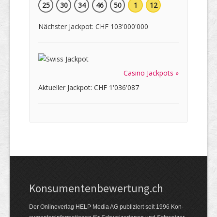
25
30
34
46
50
1
12
Nächster Jackpot: CHF 103'000'000
Casino Jackpots »
Aktueller Jackpot: CHF 1'036'087
Kon­su­menten­be­wer­tung.ch
Der Online­verlag HELP Media AG publi­ziert seit 1996 Kon­