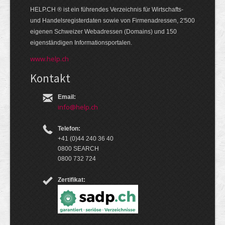
HELP.CH ® ist ein führendes Ver­zeich­nis für Wirt­schafts-
und Handels­register­daten so­wie von Firmen­adressen, 2'500
eige­nen Schweizer Web­adressen (Domains) und 150
eigen­ständigen Infor­mations­por­talen.
www.help.ch
Kontakt
Email:
info@help.ch
Telefon:
+41 (0)44 240 36 40
0800 SEARCH
0800 732 724
Zertifikat: