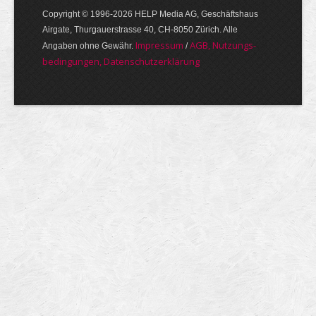
Copyright © 1996-2026 HELP Media AG, Geschäftshaus
Airgate, Thurgauer­strasse 40, CH-8050 Zürich. Alle
Im­pres­sum
AGB, Nut­zungs­
Angaben ohne Gewähr.
/
bedin­gungen, Daten­schutz­er­klärung