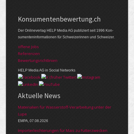
Kon­su­menten­be­wer­tung.ch
Der Online­verlag HELP Media AG publi­ziert seit 1996 Kon­
su­menten­infor­mationen für Schwei­zerinnen und Schweizer.
offene Jobs
Referenzen
Bewer­tungs­richt­linien
HELP Media AG in Social Networks
Aktuelle News
Materialien für Wasserstoff-Verarbeitung unter der
Lupe
EMPA, 07.08.2026
Importerleichterungen für Mais zu Futterzwecken