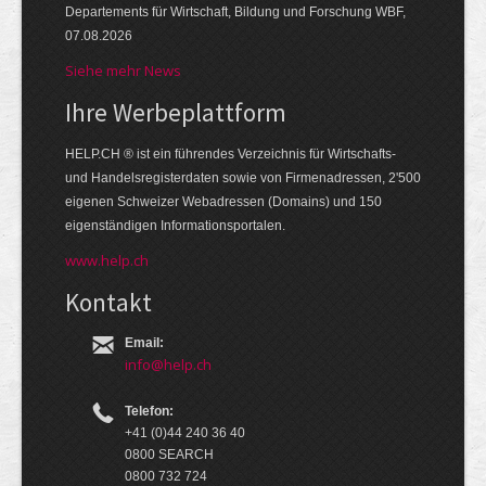
Departements für Wirtschaft, Bildung und Forschung WBF,
07.08.2026
Siehe mehr News
Ihre Werbe­platt­form
HELP.CH ® ist ein führendes Ver­zeich­nis für Wirt­schafts-
und Handels­register­daten so­wie von Firmen­adressen, 2'500
eige­nen Schweizer Web­adressen (Domains) und 150
eigen­ständigen Infor­mations­por­talen.
www.help.ch
Kontakt
Email:
info@help.ch
Telefon:
+41 (0)44 240 36 40
0800 SEARCH
0800 732 724