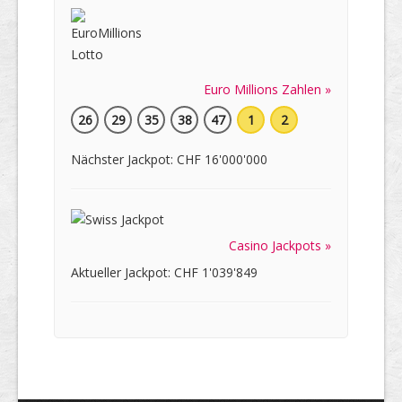
Euro Millions Zahlen »
26
29
35
38
47
1
2
Nächster Jackpot: CHF 16'000'000
Casino Jackpots »
Aktueller Jackpot: CHF 1'039'849