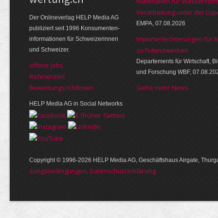
Materialien für Wasserstoff
Verarbeitung unter der Lup
Der Online­verlag HELP Media AG
EMPA, 07.08.2026
publi­ziert seit 1996 Kon­su­menten­
Importerleichterungen für 
infor­mationen für Schwei­zerinnen
zu Futterzwecken
und Schweizer.
Departements für Wirtschaft, B
offene Jobs
und Forschung WBF, 07.08.20
Referenzen
Bewer­tungs­richt­linien
Siehe mehr News
HELP Media AG in Social Networks
Copyright © 1996-2026 HELP Media AG, Geschäftshaus Airgate, Thurga
zungs­bedin­gungen, Daten­schutz­er­klärung