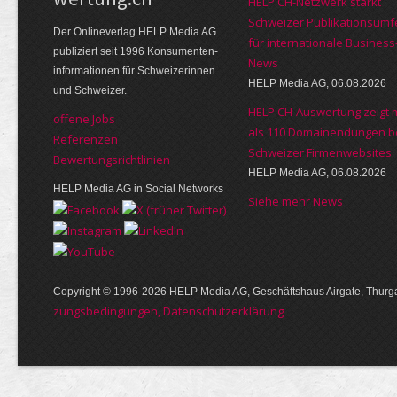
HELP.CH-Netzwerk stärkt
Schweizer Publikationsumf
Der Online­verlag HELP Media AG
für internationale Business
publi­ziert seit 1996 Kon­su­menten­
News
infor­mationen für Schwei­zerinnen
HELP Media AG, 06.08.2026
und Schweizer.
HELP.CH-Auswertung zeigt 
offene Jobs
als 110 Domainendungen b
Referenzen
Schweizer Firmenwebsites
Bewer­tungs­richt­linien
HELP Media AG, 06.08.2026
HELP Media AG in Social Networks
Siehe mehr News
Copyright © 1996-2026 HELP Media AG, Geschäftshaus Airgate, Thurga
zungs­bedin­gungen, Daten­schutz­er­klärung