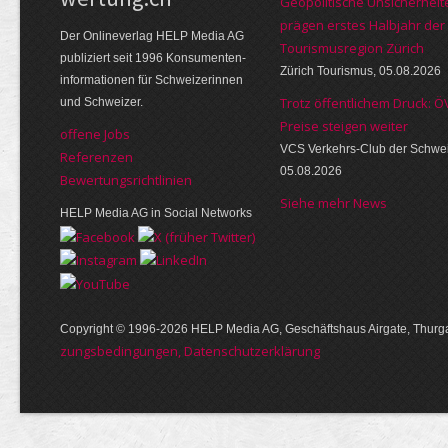
Geopolitische Unsicherheit
prägen erstes Halbjahr der
Der Online­verlag HELP Media AG
Tourismusregion Zürich
publi­ziert seit 1996 Kon­su­menten­
Zürich Tourismus, 05.08.2026
infor­mationen für Schwei­zerinnen
Trotz öffentlichem Druck: Ö
und Schweizer.
Preise steigen weiter
offene Jobs
VCS Verkehrs-Club der Schwei
Referenzen
05.08.2026
Bewer­tungs­richt­linien
Siehe mehr News
HELP Media AG in Social Networks
Copyright © 1996-2026 HELP Media AG, Geschäftshaus Airgate, Thurga
zungs­bedin­gungen, Daten­schutz­er­klärung