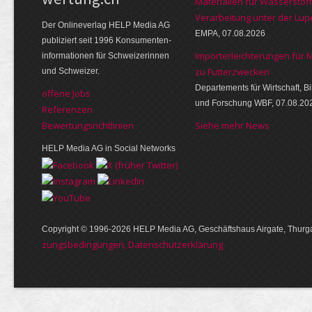
Materialien für Wasserstoff
Verarbeitung unter der Lup
Der Online­verlag HELP Media AG
EMPA, 07.08.2026
publi­ziert seit 1996 Kon­su­menten­
Importerleichterungen für 
infor­mationen für Schwei­zerinnen
zu Futterzwecken
und Schweizer.
Departements für Wirtschaft, B
offene Jobs
und Forschung WBF, 07.08.20
Referenzen
Bewer­tungs­richt­linien
Siehe mehr News
HELP Media AG in Social Networks
Copyright © 1996-2026 HELP Media AG, Geschäftshaus Airgate, Thurga
zungs­bedin­gungen, Daten­schutz­er­klärung