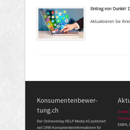
Eintrag von Dunkin' 
Aktualisieren Sie Ihre
Kon­su­menten­be­wer­
Akt
tung.ch
Materi
Verarb
Der Online­verlag HELP Media AG publi­ziert
EMPA, 
seit 1996 Kon­su­menten­infor­mationen für