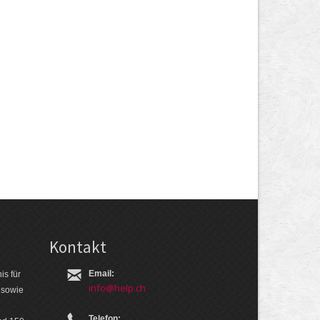
Kontakt
Email:
is für
info@help.ch
 so­wie
Telefon: