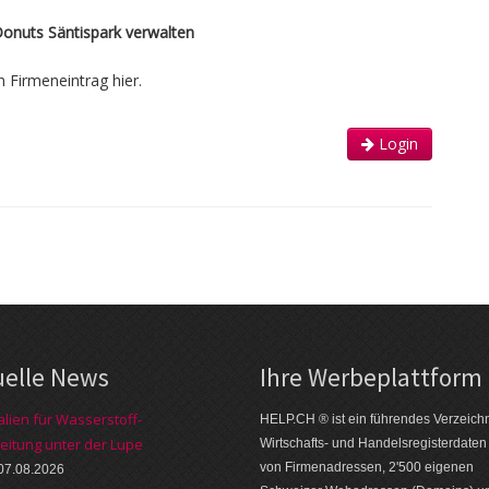
Donuts Säntispark verwalten
n Firmeneintrag hier.
Login
uelle News
Ihre Werbe­platt­form
alien für Wasserstoff-
HELP.CH ® ist ein führendes Ver­zeich­n
eitung unter der Lupe
Wirt­schafts- und Handels­register­daten
von Firmen­adressen, 2'500 eige­nen
07.08.2026