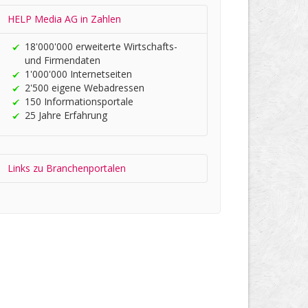
HELP Media AG in Zahlen
18'000'000 er­wei­terte Wirt­schafts-
und Firmen­daten
1'000'000 Internet­seiten
2'500 eigene Web­adres­sen
150 In­for­ma­tions­portale
25 Jahre Er­fah­rung
Links zu Branchen­portalen
HELP.CH your ®
Companyfinder
Wirtschafts­register