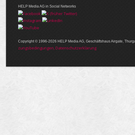
HELP Media AG in Social Networks
Copyright © 1996-2026 HELP Media AG, Geschäftshaus Airgate, Thurga
zungs­bedin­gungen, Daten­schutz­er­klärung