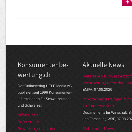
Z
Kon­su­menten­be­
Aktuelle News
wer­tung.ch
Materialien für Wasserstoff
Verarbeitung unter der Lup
Der Online­verlag HELP Media AG
EMPA, 07.08.2026
publi­ziert seit 1996 Kon­su­menten­
Importerleichterungen für 
infor­mationen für Schwei­zerinnen
zu Futterzwecken
und Schweizer.
Departements für Wirtschaft, B
offene Jobs
und Forschung WBF, 07.08.20
Referenzen
Bewer­tungs­richt­linien
Siehe mehr News