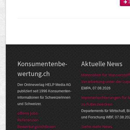
Z
Kon­su­menten­be­
Aktuelle News
wer­tung.ch
Materialien für Wasserstoff
Verarbeitung unter der Lup
Der Online­verlag HELP Media AG
EMPA, 07.08.2026
publi­ziert seit 1996 Kon­su­menten­
Importerleichterungen für 
infor­mationen für Schwei­zerinnen
zu Futterzwecken
und Schweizer.
Departements für Wirtschaft, B
offene Jobs
und Forschung WBF, 07.08.20
Referenzen
Bewer­tungs­richt­linien
Siehe mehr News