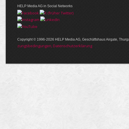
HELP Media AG in Social Networks
Copyright © 1996-2026 HELP Media AG, Geschäftshaus Airgate, Thurga
zungs­bedin­gungen, Daten­schutz­er­klärung