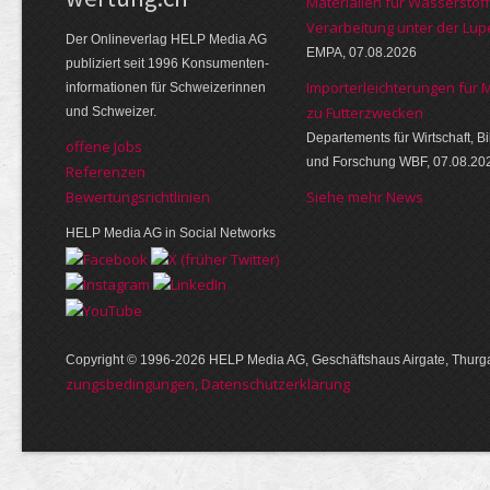
Materialien für Wasserstoff
Verarbeitung unter der Lup
Der Online­verlag HELP Media AG
EMPA, 07.08.2026
publi­ziert seit 1996 Kon­su­menten­
Importerleichterungen für 
infor­mationen für Schwei­zerinnen
zu Futterzwecken
und Schweizer.
Departements für Wirtschaft, B
offene Jobs
und Forschung WBF, 07.08.20
Referenzen
Bewer­tungs­richt­linien
Siehe mehr News
HELP Media AG in Social Networks
Copyright © 1996-2026 HELP Media AG, Geschäftshaus Airgate, Thurga
zungs­bedin­gungen, Daten­schutz­er­klärung