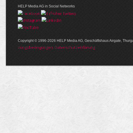
HELP Media AG in Social Networks
Copyright © 1996-2026 HELP Media AG, Geschäftshaus Airgate, Thurga
zungs­bedin­gungen, Daten­schutz­er­klärung