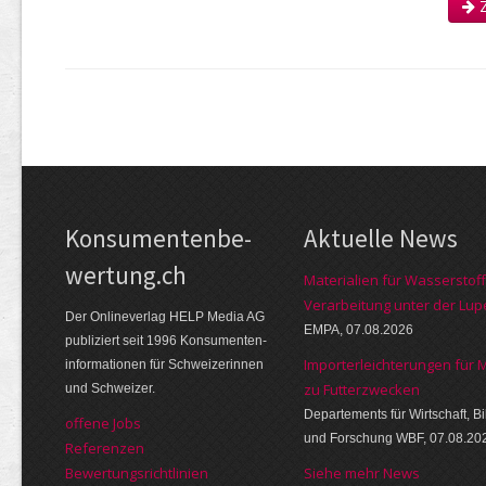
Z
Kon­su­menten­be­
Aktuelle News
wer­tung.ch
Materialien für Wasserstoff
Verarbeitung unter der Lup
Der Online­verlag HELP Media AG
EMPA, 07.08.2026
publi­ziert seit 1996 Kon­su­menten­
Importerleichterungen für 
infor­mationen für Schwei­zerinnen
zu Futterzwecken
und Schweizer.
Departements für Wirtschaft, B
offene Jobs
und Forschung WBF, 07.08.20
Referenzen
Bewer­tungs­richt­linien
Siehe mehr News