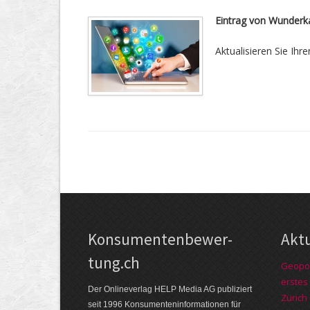
Eintrag von Wunderk
Aktualisieren Sie Ihre
Kon­su­menten­be­wer­
Akt
tung.ch
Geopol
erstes
Der Online­verlag HELP Media AG publi­ziert
Zürich
seit 1996 Kon­su­menten­infor­mationen für