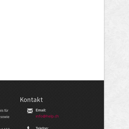
Kontakt
Email:
is für
info@help.ch
 so­wie
Telefon: