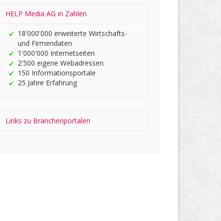
HELP Media AG in Zahlen
18'000'000 er­wei­terte Wirt­schafts-
und Firmen­daten
1'000'000 Internet­seiten
2'500 eigene Web­adres­sen
150 In­for­ma­tions­portale
25 Jahre Er­fah­rung
Links zu Branchen­portalen
HELP.CH your ®
Companyfinder
Wirtschafts­register