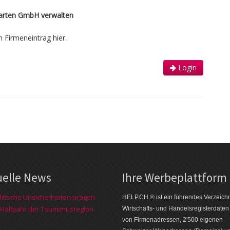
arten GmbH verwalten
n Firmeneintrag hier.
Login
uelle News
Ihre Werbe­platt­form
itische Unsicherheiten prägen
HELP.CH ® ist ein führendes Ver­zeich­n
 Halbjahr der Tourismusregion
Wirt­schafts- und Handels­register­daten
von Firmen­adressen, 2'500 eige­nen