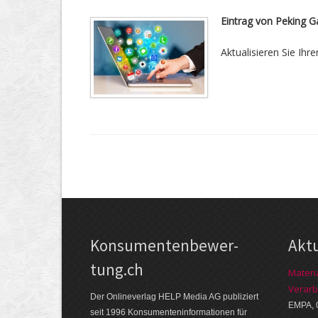
Eintrag von Peking G
Aktualisieren Sie Ihre
Kon­su­menten­be­wer­
Akt
tung.ch
Materi
Verarb
Der Online­verlag HELP Media AG publi­ziert
EMPA, 
seit 1996 Kon­su­menten­infor­mationen für