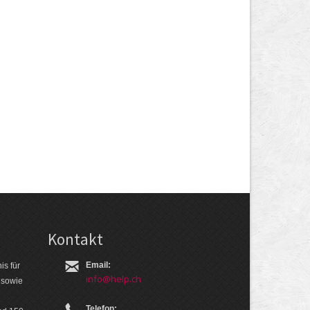
Kontakt
Email:
is für
info@help.ch
 so­wie
Telefon: