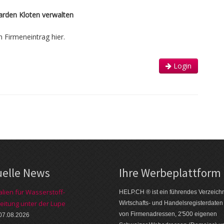
arden Kloten verwalten
n Firmeneintrag hier.
Login
uelle News
Ihre Werbe­platt­form
alien für Wasserstoff-
HELP.CH ® ist ein führendes Ver­zeich­n
eitung unter der Lupe
Wirt­schafts- und Handels­register­daten
von Firmen­adressen, 2'500 eige­nen
07.08.2026