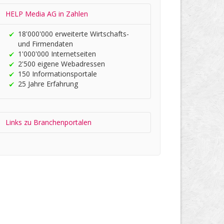
HELP Media AG in Zahlen
18'000'000 er­wei­terte Wirt­schafts-
und Firmen­daten
1'000'000 Internet­seiten
2'500 eigene Web­adres­sen
150 In­for­ma­tions­portale
25 Jahre Er­fah­rung
Links zu Branchen­portalen
HELP.CH your ®
Companyfinder
Wirtschafts­register