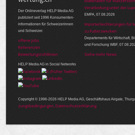
Materialien für Wasserstoff
Verarbeitung unter der Lup
Der Online­verlag HELP Media AG
EMPA, 07.08.2026
publi­ziert seit 1996 Kon­su­menten­
Importerleichterungen für 
infor­mationen für Schwei­zerinnen
zu Futterzwecken
und Schweizer.
Departements für Wirtschaft, B
offene Jobs
und Forschung WBF, 07.08.20
Referenzen
Bewer­tungs­richt­linien
Siehe mehr News
HELP Media AG in Social Networks
Copyright © 1996-2026 HELP Media AG, Geschäftshaus Airgate, Thurga
zungs­bedin­gungen, Daten­schutz­er­klärung