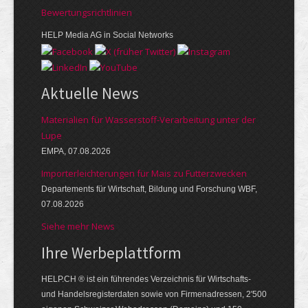
Bewer­tungs­richt­linien
HELP Media AG in Social Networks
Aktuelle News
Materialien für Wasserstoff-Verarbeitung unter der
Lupe
EMPA, 07.08.2026
Importerleichterungen für Mais zu Futterzwecken
Departements für Wirtschaft, Bildung und Forschung WBF,
07.08.2026
Siehe mehr News
Ihre Werbe­platt­form
HELP.CH ® ist ein führendes Ver­zeich­nis für Wirt­schafts-
und Handels­register­daten so­wie von Firmen­adressen, 2'500