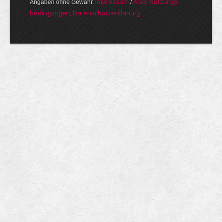
Im­pres­sum
AGB, Nut­zungs­
Angaben ohne Gewähr.
/
bedin­gungen, Daten­schutz­er­klärung