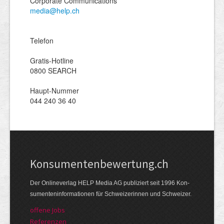
Corporate Communications
media@help.ch
Telefon
Gratis-Hotline
0800 SEARCH
Haupt-Nummer
044 240 36 40
Kon­su­menten­be­wer­tung.ch
Der Online­verlag HELP Media AG publi­ziert seit 1996 Kon­
su­menten­infor­mationen für Schwei­zerinnen und Schweizer.
offene Jobs
Referenzen