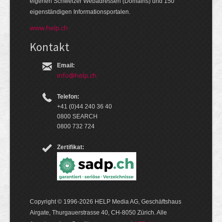
eige­nen Schweizer Web­adressen (Domains) und 150
eigen­ständigen Infor­mations­por­talen.
www.help.ch
Kontakt
Email:
info@help.ch
Telefon:
+41 (0)44 240 36 40
0800 SEARCH
0800 732 724
Zertifikat:
Copyright © 1996-2026 HELP Media AG, Geschäftshaus
Airgate, Thurgauer­strasse 40, CH-8050 Zürich. Alle