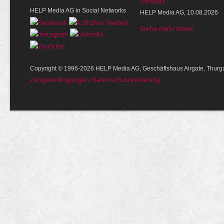
Schweiz
HELP Media AG in Social Networks
HELP Media AG, 10.08.2026
Siehe mehr News
Copyright © 1996-2026 HELP Media AG, Geschäftshaus Airgate, Thurga
zungs­bedin­gungen, Daten­schutz­er­klärung