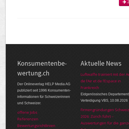
Z
Kon­su­menten­be­
Aktuelle News
wer­tung.ch
Luftwaffe trainiert mit der 
de l’Air et de l’Espace in
Der Online­verlag HELP Media AG
Frankreich
publi­ziert seit 1996 Kon­su­menten­
Eidgenössisches Departement 
infor­mationen für Schwei­zerinnen
Verteidigung VBS, 10.08.2026
und Schweizer.
Firmengründungen Schwei
offene Jobs
2026: Zürich führt –
Referenzen
Auswertungen für die ganz
Bewer­tungs­richt­linien