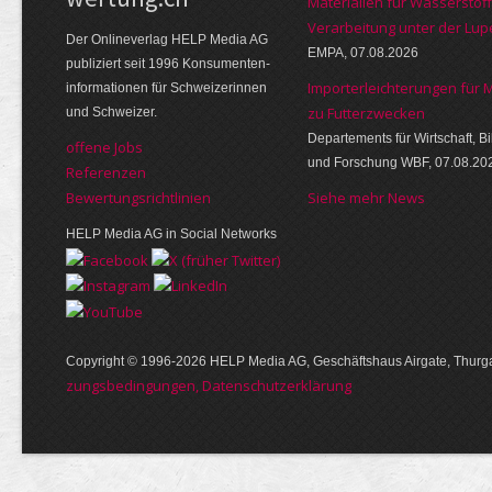
Materialien für Wasserstoff
Verarbeitung unter der Lup
Der Online­verlag HELP Media AG
EMPA, 07.08.2026
publi­ziert seit 1996 Kon­su­menten­
Importerleichterungen für 
infor­mationen für Schwei­zerinnen
zu Futterzwecken
und Schweizer.
Departements für Wirtschaft, B
offene Jobs
und Forschung WBF, 07.08.20
Referenzen
Bewer­tungs­richt­linien
Siehe mehr News
HELP Media AG in Social Networks
Copyright © 1996-2026 HELP Media AG, Geschäftshaus Airgate, Thurga
zungs­bedin­gungen, Daten­schutz­er­klärung