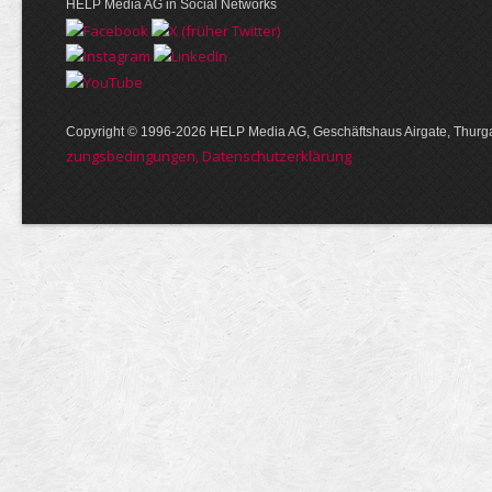
HELP Media AG in Social Networks
Copyright © 1996-2026 HELP Media AG, Geschäftshaus Airgate, Thurga
zungs­bedin­gungen, Daten­schutz­er­klärung