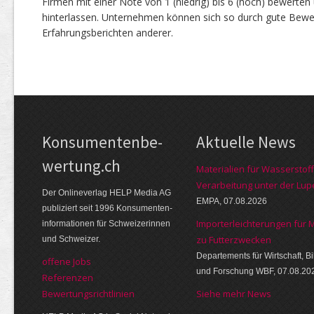
Firmen mit einer Note von 1 (niedrig) bis 6 (hoch) bewerte
hinterlassen. Unternehmen können sich so durch gute Bewe
Erfahrungsberichten anderer.
Kon­su­menten­be­
Aktuelle News
wer­tung.ch
Materialien für Wasserstoff
Verarbeitung unter der Lup
Der Online­verlag HELP Media AG
EMPA, 07.08.2026
publi­ziert seit 1996 Kon­su­menten­
Importerleichterungen für 
infor­mationen für Schwei­zerinnen
zu Futterzwecken
und Schweizer.
Departements für Wirtschaft, B
offene Jobs
und Forschung WBF, 07.08.20
Referenzen
Bewer­tungs­richt­linien
Siehe mehr News