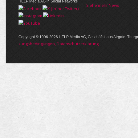
HELP Media AG in Social Networks
Siehe mehr News
Copyright © 1996-2026 HELP Media AG, Geschäftshaus Airgate, Thurga
zungs­bedin­gungen, Daten­schutz­er­klärung