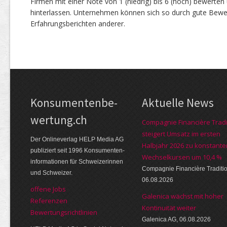
Firmen mit einer Note von 1 (niedrig) bis 6 (hoch) bewerte
hinterlassen. Unternehmen können sich so durch gute Bewe
Erfahrungsberichten anderer.
Kon­su­menten­be­
Aktuelle News
wer­tung.ch
Compagnie Financière Tradi
steigert Umsatz im ersten
Der Online­verlag HELP Media AG
Halbjahr 2026 zu konstante
publi­ziert seit 1996 Kon­su­menten­
Wechselkursen um 10,4 %
infor­mationen für Schwei­zerinnen
Compagnie Financière Traditi
und Schweizer.
06.08.2026
offene Jobs
Galenica wächst mit hoher
Referenzen
Kontinuität weiter
Bewer­tungs­richt­linien
Galenica AG, 06.08.2026