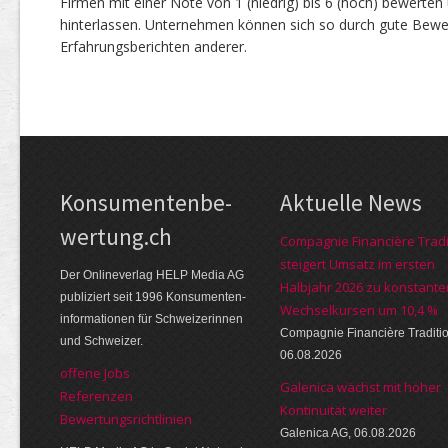
Firmen mit einer Note von 1 (niedrig) bis 6 (hoch) bewerte
hinterlassen. Unternehmen können sich so durch gute Bewe
Erfahrungsberichten anderer.
Kon­su­menten­be­
Aktuelle News
wer­tung.ch
Compagnie Financière Tradi
steigert Umsatz im ersten
Der Online­verlag HELP Media AG
Halbjahr 2026 zu konstante
publi­ziert seit 1996 Kon­su­menten­
Wechselkursen um 10,4 %
infor­mationen für Schwei­zerinnen
Compagnie Financière Traditi
und Schweizer.
06.08.2026
offene Jobs
Galenica wächst mit hoher
Referenzen
Kontinuität weiter
Bewer­tungs­richt­linien
Galenica AG, 06.08.2026