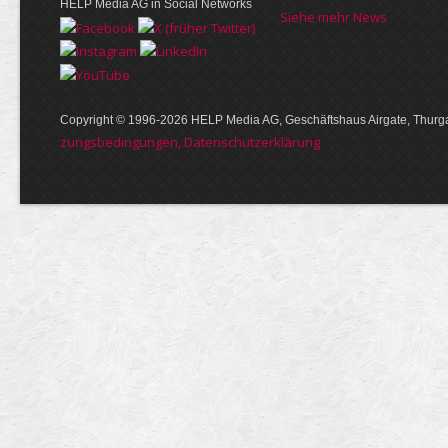
HELP Media AG in Social Networks
Siehe mehr News
Copyright © 1996-2026 HELP Media AG, Geschäftshaus Airgate, Thurga
zungs­bedin­gungen, Daten­schutz­er­klärung