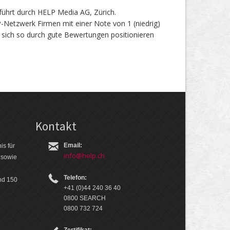
ührt durch HELP Media AG, Zürich.
etzwerk Firmen mit einer Note von 1 (niedrig)
 sich so durch gute Bewertungen positionieren
Kontakt
Email:
is für
info@help.ch
 so­wie
Telefon:
nd 150
+41 (0)44 240 36 40
0800 SEARCH
0800 732 724