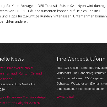
 für Kuoni Voyages - DER Touristik Suisse SA - Nyon wird durchgef
tem von HELP.CH ®. Konsumenten können auf Help.ch und im HELP-N
 und Tipps für zukünftige Kunden hinterlassen. Unternehmen können
erichten anderer.
uelle News
Ihre Werbe­platt­form
zer Firmenverzeichnis:
HELP.CH ® ist ein führendes Ver­zeich­n
ehmen nach Kanton, Ort und
Wirt­schafts- und Handels­register­daten
e finden
von Firmen­adressen, 2'500 eige­nen
Schweizer Web­adressen (Domains) u
press.com / HELP Media AG,
eigen­ständigen Infor­mations­por­talen.
2026
www.help.ch
nie Financière Tradition steigert
 im ersten Halbjahr 2026 zu