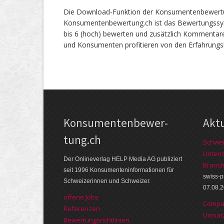
Die Download-Funktion der Konsumentenbewertung
Konsumentenbewertung.ch ist das Bewertungssys
bis 6 (hoch) bewerten und zusätzlich Kommentare
und Konsumenten profitieren von den Erfahrungsb
Kon­su­menten­be­wer­
Akt
tung.ch
Schwei
Untern
Der Online­verlag HELP Media AG publi­ziert
Branch
seit 1996 Kon­su­menten­infor­mationen für
swiss-
Schwei­zerinnen und Schweizer.
07.08.
offene Jobs
Compag
Referenzen
Umsatz
Bewer­tungs­richt­linien