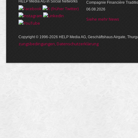
HELP Media AG in Social Networks
Compagnie Financière Traditi
06.08.2026
Siehe mehr News
Copyright © 1996-2026 HELP Media AG, Geschäftshaus Airgate, Thurga
zungs­bedin­gungen, Daten­schutz­er­klärung