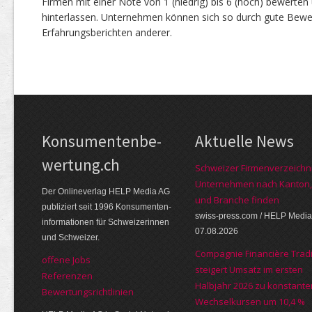
Firmen mit einer Note von 1 (niedrig) bis 6 (hoch) bewerte
hinterlassen. Unternehmen können sich so durch gute Bewe
Erfahrungsberichten anderer.
Kon­su­menten­be­
Aktuelle News
wer­tung.ch
Schweizer Firmenverzeichni
Unternehmen nach Kanton,
Der Online­verlag HELP Media AG
und Branche finden
publi­ziert seit 1996 Kon­su­menten­
swiss-press.com / HELP Media
infor­mationen für Schwei­zerinnen
07.08.2026
und Schweizer.
Compagnie Financière Tradi
offene Jobs
steigert Umsatz im ersten
Referenzen
Halbjahr 2026 zu konstante
Bewer­tungs­richt­linien
Wechselkursen um 10,4 %